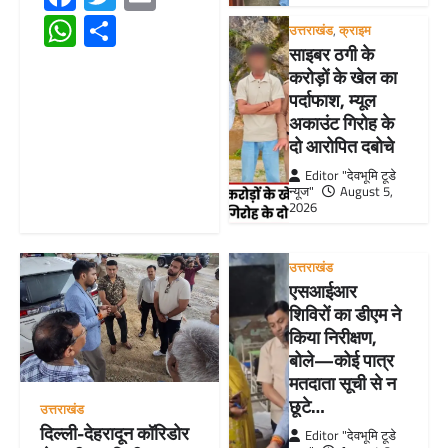
WhatsApp
Share
उत्तराखंड
,
क्राइम
साइबर ठगी के
करोड़ों के खेल का
पर्दाफाश, म्यूल
अकाउंट गिरोह के
दो आरोपित दबोचे
Editor "देवभूमि टूडे
न्यूज"
August 5,
2026
उत्तराखंड
एसआईआर
शिविरों का डीएम ने
किया निरीक्षण,
बोले—कोई पात्र
मतदाता सूची से न
छूटे…
उत्तराखंड
दिल्ली-देहरादून कॉरिडोर
Editor "देवभूमि टूडे