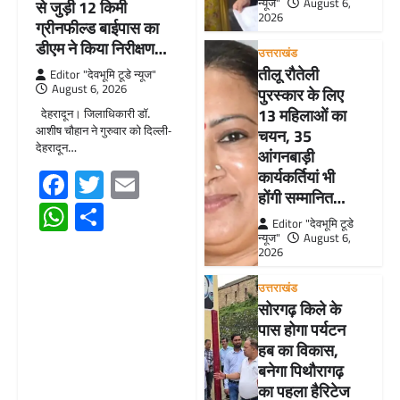
न्यूज"
August 6,
से जुड़ी 12 किमी
2026
ग्रीनफील्ड बाईपास का
डीएम ने किया निरीक्षण…
उत्तराखंड
तीलू रौतेली
Editor "देवभूमि टूडे न्यूज"
August 6, 2026
पुरस्कार के लिए
13 महिलाओं का
देहरादून। जिलाधिकारी डॉ.
आशीष चौहान ने गुरुवार को दिल्ली-
चयन, 35
देहरादून…
आंगनबाड़ी
Facebook
Twitter
Email
कार्यकर्तियां भी
होंगी सम्मानित…
WhatsApp
Share
Editor "देवभूमि टूडे
न्यूज"
August 6,
2026
उत्तराखंड
सोरगढ़ किले के
पास होगा पर्यटन
हब का विकास,
बनेगा पिथौरागढ़
का पहला हैरिटेज