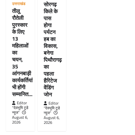
सोरगढ़
उत्तराखंड
तीलू
किले के
रौतेली
पास
पुरस्कार
होगा
के लिए
पर्यटन
13
हब का
महिलाओं
विकास,
का
बनेगा
चयन,
पिथौरागढ़
35
का
आंगनबाड़ी
पहला
कार्यकर्तियां
हैरिटेज
भी होंगी
वेंडिंग
सम्मानित…
जोन
Editor
Editor
"देवभूमि टूडे
"देवभूमि टूडे
न्यूज"
न्यूज"
August 6,
August 6,
2026
2026