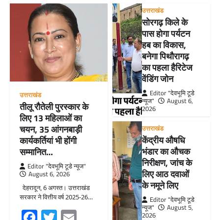
उत्तराखंड
सोरगढ़ किले के
पास होगा पर्यटन
हब का विकास,
बनेगा पिथौरागढ़
का पहला हैरिटेज
वेंडिंग जोन
Editor "देवभूमि टूडे
उत्तराखंड
न्यूज"
August 6,
तीलू रौतेली पुरस्कार के
2026
लिए 13 महिलाओं का
चयन, 35 आंगनबाड़ी
उत्तराखंड
केंद्रीय औषधि
कार्यकर्तियां भी होंगी
भंडार का औचक
सम्मानित…
निरीक्षण, जांच के
Editor "देवभूमि टूडे न्यूज"
लिए आठ दवाओं
August 6, 2026
के नमूने लिए
देहरादून, 6 अगस्त। उत्तराखंड
सरकार ने वित्तीय वर्ष 2025-26…
Editor "देवभूमि टूडे
न्यूज"
August 5,
Facebook
Twitter
Email
2026