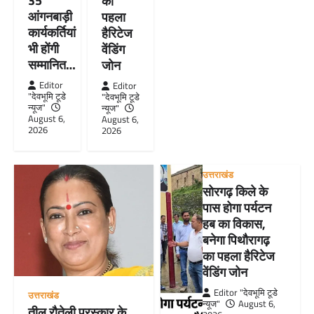
35
का
आंगनबाड़ी
पहला
कार्यकर्तियां
हैरिटेज
भी होंगी
वेंडिंग
सम्मानित…
जोन
Editor
Editor
"देवभूमि टूडे
"देवभूमि टूडे
न्यूज"
न्यूज"
August 6,
August 6,
2026
2026
उत्तराखंड
सोरगढ़ किले के
पास होगा पर्यटन
हब का विकास,
बनेगा पिथौरागढ़
का पहला हैरिटेज
वेंडिंग जोन
Editor "देवभूमि टूडे
उत्तराखंड
न्यूज"
August 6,
तीलू रौतेली पुरस्कार के