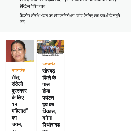
हैरिटेज वेंडिंग जोन
केंद्रीय औषधि भंडार का औचक निरीक्षण, जांच के लिए आठ दवाओं के नमूने
लिए
उत्तराखंड
सोरगढ़
उत्तराखंड
तीलू
किले के
रौतेली
पास
पुरस्कार
होगा
के लिए
पर्यटन
13
हब का
महिलाओं
विकास,
का
बनेगा
चयन,
पिथौरागढ़