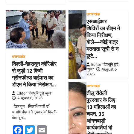
उत्तराखंड
एसआईआर
शिविरों का डीएम ने
किया निरीक्षण,
बोले—कोई पात्र
मतदाता सूची से न
छूटे…
उत्तराखंड
दिल्ली-देहरादून कॉरिडोर
Editor "देवभूमि टूडे
न्यूज"
August 6,
से जुड़ी 12 किमी
2026
ग्रीनफील्ड बाईपास का
डीएम ने किया निरीक्षण…
उत्तराखंड
तीलू रौतेली
Editor "देवभूमि टूडे न्यूज"
August 6, 2026
पुरस्कार के लिए
13 महिलाओं का
देहरादून। जिलाधिकारी डॉ.
आशीष चौहान ने गुरुवार को दिल्ली-
चयन, 35
देहरादून…
आंगनबाड़ी
Facebook
Twitter
Email
कार्यकर्तियां भी