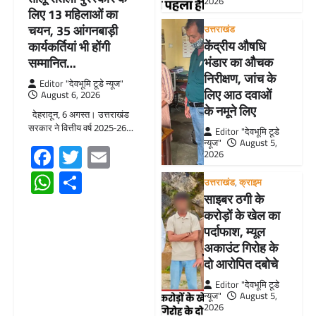
2026
लिए 13 महिलाओं का
चयन, 35 आंगनबाड़ी
उत्तराखंड
केंद्रीय औषधि
कार्यकर्तियां भी होंगी
भंडार का औचक
सम्मानित…
निरीक्षण, जांच के
Editor "देवभूमि टूडे न्यूज"
लिए आठ दवाओं
August 6, 2026
के नमूने लिए
देहरादून, 6 अगस्त। उत्तराखंड
सरकार ने वित्तीय वर्ष 2025-26…
Editor "देवभूमि टूडे
न्यूज"
August 5,
Facebook
Twitter
Email
2026
WhatsApp
Share
उत्तराखंड
,
क्राइम
साइबर ठगी के
करोड़ों के खेल का
पर्दाफाश, म्यूल
अकाउंट गिरोह के
दो आरोपित दबोचे
Editor "देवभूमि टूडे
न्यूज"
August 5,
2026