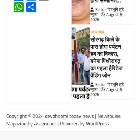
होंगी सम्मानित…
WhatsApp
Share
Editor "देवभूमि टूडे
न्यूज"
August 6,
2026
उत्तराखंड
सोरगढ़ किले के
पास होगा पर्यटन
हब का विकास,
बनेगा पिथौरागढ़
का पहला हैरिटेज
वेंडिंग जोन
Editor "देवभूमि टूडे
न्यूज"
August 6,
2026
Copyright © 2024 devbhoomi today news | Newspulse
Magazine by
Ascendoor
| Powered by
WordPress
.