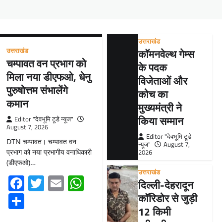
उत्तराखंड
उत्तराखंड
कॉमनवेल्थ गेम्स
चम्पावत वन प्रभाग को
के पदक
मिला नया डीएफओ, धेनु
विजेताओं और
पुरुषोत्तम संभालेंगे
कोच का
कमान
मुख्यमंत्री ने
किया सम्मान
Editor "देवभूमि टूडे न्यूज"
August 7, 2026
Editor "देवभूमि टूडे
DTN चम्पावत। चम्पावत वन
न्यूज"
August 7,
प्रभाग को नया प्रभागीय वनाधिकारी
2026
(डीएफओ)…
उत्तराखंड
Facebook
Twitter
Email
WhatsApp
दिल्ली-देहरादून
Share
कॉरिडोर से जुड़ी
12 किमी