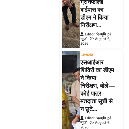
ग्रीनफील्ड
बाईपास का
डीएम ने किया
निरीक्षण…
Editor "देवभूमि टूडे
न्यूज"
August 6,
2026
उत्तराखंड
एसआईआर
शिविरों का डीएम
ने किया
निरीक्षण, बोले—
कोई पात्र
मतदाता सूची से
न छूटे…
Editor "देवभूमि टूडे
न्यूज"
August 6,
2026