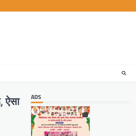
ADS
न, ऐसा