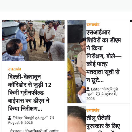
उत्तराखंड
एसआईआर
शिविरों का डीएम
ने किया
निरीक्षण, बोले—
कोई पात्र
उत्तराखंड
मतदाता सूची से
दिल्ली-देहरादून
न छूटे…
कॉरिडोर से जुड़ी 12
Editor "देवभूमि टूडे
किमी ग्रीनफील्ड
न्यूज"
August 6,
बाईपास का डीएम ने
2026
किया निरीक्षण…
उत्तराखंड
तीलू रौतेली
Editor "देवभूमि टूडे न्यूज"
August 6, 2026
पुरस्कार के लिए
देहरादून। जिलाधिकारी डॉ. आशीष