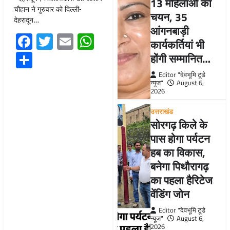
13 महिलाओं का
चौहान ने गुरुवार को दिल्ली-
चयन, 35
देहरादून…
आंगनबाड़ी
Facebook
Twitter
Email
WhatsApp
कार्यकर्तियां भी
Share
होंगी सम्मानित…
Editor "देवभूमि टूडे
न्यूज"
August 6,
2026
उत्तराखंड
सोरगढ़ किले के
पास होगा पर्यटन
हब का विकास,
बनेगा पिथौरागढ़
का पहला हैरिटेज
वेंडिंग जोन
Editor "देवभूमि टूडे
न्यूज"
August 6,
2026