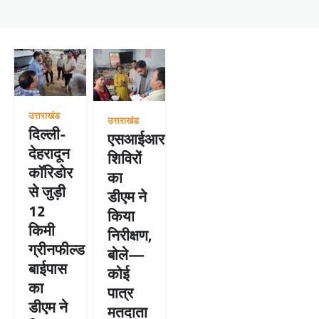
उत्तराखंड
उत्तराखंड
दिल्ली-
एसआईआर
देहरादून
शिविरों
कॉरिडोर
का
से जुड़ी
डीएम ने
12
किया
किमी
निरीक्षण,
ग्रीनफील्ड
बोले—
बाईपास
कोई
का
पात्र
डीएम ने
मतदाता