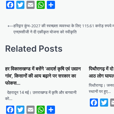
Facebook
Twitter
Email
WhatsApp
Share
Post
⟵
हरिद्वार कुंभ-2027 की स्वच्छता व्यवस्था के लिए 115.61 करोड़ रुपये म
navigation
एनएमसीजी ने दी एकीकृत योजना को स्वीकृति
Related Posts
हर विकासखण्ड में बसेंगे ‘आदर्श कृषि एवं उद्यान
पिथौरागढ़ में
गांव’, किसानों की आय बढ़ाने पर सरकार का
आठ लोग घाय
फोकस…
पिथौरागढ़। जनपद
स्थानों पर हुए…
देहरादून 14 मई। उत्तराखण्ड में कृषि और बागवानी
को…
Fac
T
Facebook
Twitter
Email
WhatsApp
Share