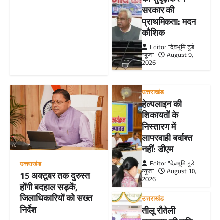
सरकार की
प्राथमिकता: मदन
कौशिक
Editor "देवभूमि टूडे
न्यूज"
August 9,
2026
उत्तराखंड
हेल्पलाइन की
शिकायतों के
निस्तारण में
लापरवाही बर्दाश्त
नहीं: डीएम
Editor "देवभूमि टूडे
उत्तराखंड
न्यूज"
August 10,
15 अक्टूबर तक दुरुस्त
2026
होंगी बदहाल सड़कें,
जिलाधिकारियों को सख्त
उत्तराखंड
निर्देश
तीलू रौतेली