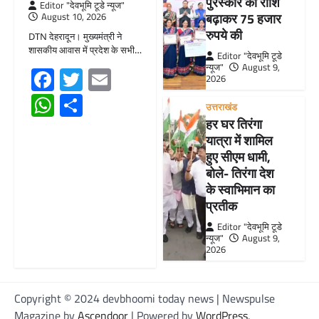
पुरस्कार की राशि
Editor "देवभूमि टूडे न्यूज"
बढ़ाकर 75 हजार
August 10, 2026
रुपये की
DTN देहरादून। मुख्यमंत्री ने
शासकीय आवास में प्रदेश के सभी…
Editor "देवभूमि टूडे
न्यूज"
August 9,
Facebook
Twitter
Email
2026
WhatsApp
Share
उत्तराखंड
हर घर तिरंगा
यात्रा में शामिल
हुए सीएम धामी,
बोले- तिरंगा देश
के स्वाभिमान का
प्रतीक
Editor "देवभूमि टूडे
न्यूज"
August 9,
2026
Copyright © 2024 devbhoomi today news | Newspulse
Magazine by
Ascendoor
| Powered by
WordPress
.