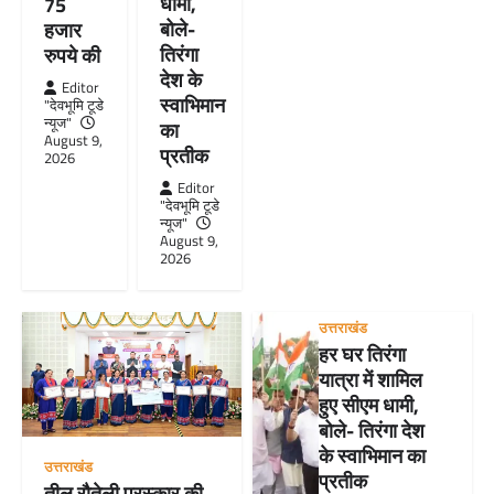
धामी,
75
बोले-
हजार
तिरंगा
रुपये की
देश के
Editor
स्वाभिमान
"देवभूमि टूडे
न्यूज"
का
August 9,
प्रतीक
2026
Editor
"देवभूमि टूडे
न्यूज"
August 9,
2026
उत्तराखंड
हर घर तिरंगा
यात्रा में शामिल
हुए सीएम धामी,
बोले- तिरंगा देश
के स्वाभिमान का
उत्तराखंड
प्रतीक
तीलू रौतेली पुरस्कार की