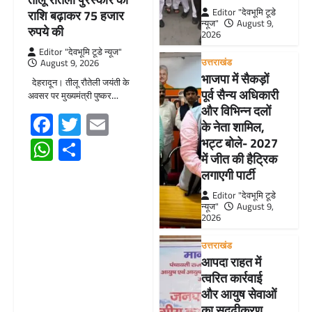
Editor "देवभूमि टूडे
राशि बढ़ाकर 75 हजार
न्यूज"
August 9,
रुपये की
2026
Editor "देवभूमि टूडे न्यूज"
उत्तराखंड
August 9, 2026
भाजपा में सैकड़ों
देहरादून। तीलू रौतेली जयंती के
पूर्व सैन्य अधिकारी
अवसर पर मुख्यमंत्री पुष्कर…
और विभिन्न दलों
Facebook
Twitter
Email
के नेता शामिल,
WhatsApp
Share
भट्ट बोले- 2027
में जीत की हैट्रिक
लगाएगी पार्टी
Editor "देवभूमि टूडे
न्यूज"
August 9,
2026
उत्तराखंड
आपदा राहत में
त्वरित कार्रवाई
और आयुष सेवाओं
का सुदृढ़ीकरण