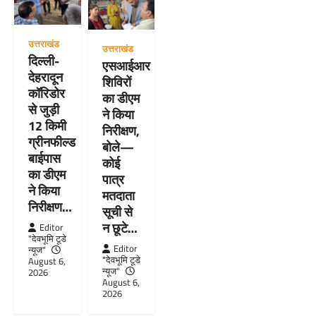
उत्तराखंड
उत्तराखंड
दिल्ली-
एसआईआर
देहरादून
शिविरों
कॉरिडोर
का डीएम
से जुड़ी
ने किया
12 किमी
निरीक्षण,
ग्रीनफील्ड
बोले—
बाईपास
कोई
का डीएम
पात्र
ने किया
मतदाता
निरीक्षण…
सूची से
न छूटे…
Editor
"देवभूमि टूडे
Editor
न्यूज"
"देवभूमि टूडे
August 6,
न्यूज"
2026
August 6,
2026