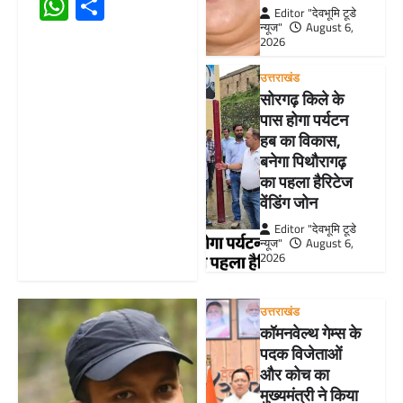
WhatsApp
Share
Editor "देवभूमि टूडे
न्यूज"
August 6,
2026
उत्तराखंड
सोरगढ़ किले के
पास होगा पर्यटन
हब का विकास,
बनेगा पिथौरागढ़
का पहला हैरिटेज
वेंडिंग जोन
Editor "देवभूमि टूडे
न्यूज"
August 6,
2026
उत्तराखंड
कॉमनवेल्थ गेम्स के
पदक विजेताओं
और कोच का
मुख्यमंत्री ने किया