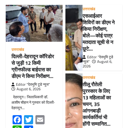
उत्तराखंड
एसआईआर
शिविरों का डीएम ने
किया निरीक्षण,
बोले—कोई पात्र
मतदाता सूची से न
छूटे…
उत्तराखंड
दिल्ली-देहरादून कॉरिडोर
Editor "देवभूमि टूडे
न्यूज"
August 6,
से जुड़ी 12 किमी
2026
ग्रीनफील्ड बाईपास का
डीएम ने किया निरीक्षण…
उत्तराखंड
तीलू रौतेली
Editor "देवभूमि टूडे न्यूज"
August 6, 2026
पुरस्कार के लिए
13 महिलाओं का
देहरादून। जिलाधिकारी डॉ.
आशीष चौहान ने गुरुवार को दिल्ली-
चयन, 35
देहरादून…
आंगनबाड़ी
Facebook
Twitter
Email
कार्यकर्तियां भी
होंगी सम्मानित…