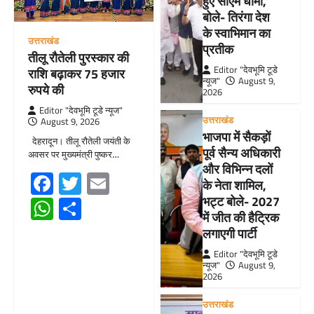
हुए सीएम धामी,
बोले- तिरंगा देश
के स्वाभिमान का
उत्तराखंड
प्रतीक
तीलू रौतेली पुरस्कार की
Editor "देवभूमि टूडे
राशि बढ़ाकर 75 हजार
न्यूज"
August 9,
रुपये की
2026
Editor "देवभूमि टूडे न्यूज"
उत्तराखंड
August 9, 2026
भाजपा में सैकड़ों
देहरादून। तीलू रौतेली जयंती के
पूर्व सैन्य अधिकारी
अवसर पर मुख्यमंत्री पुष्कर…
और विभिन्न दलों
Facebook
Twitter
Email
के नेता शामिल,
WhatsApp
Share
भट्ट बोले- 2027
में जीत की हैट्रिक
लगाएगी पार्टी
Editor "देवभूमि टूडे
न्यूज"
August 9,
2026
उत्तराखंड