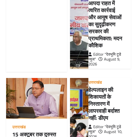
आपदा राहत में
त्वरित कार्रवाई
और आयुष सेवाओं
का सुदृढ़ीकरण
सरकार की
प्राथमिकता: मदन
कौशिक
Editor "देवभूमि टूडे
न्यूज"
August 9,
2026
उत्तराखंड
हेल्पलाइन की
शिकायतों के
निस्तारण में
लापरवाही बर्दाश्त
नहीं: डीएम
Editor "देवभूमि टूडे
उत्तराखंड
न्यूज"
August 10,
15 अक्टूबर तक दुरुस्त
2026