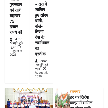
यात्रा में
पुरस्कार
शामिल
की राशि
हुए सीएम
बढ़ाकर
धामी,
75
बोले-
हजार
तिरंगा
रुपये की
देश के
Editor
स्वाभिमान
"देवभूमि टूडे
न्यूज"
का
August 9,
प्रतीक
2026
Editor
"देवभूमि टूडे
न्यूज"
August 9,
2026
उत्तराखंड
हर घर तिरंगा
यात्रा में शामिल