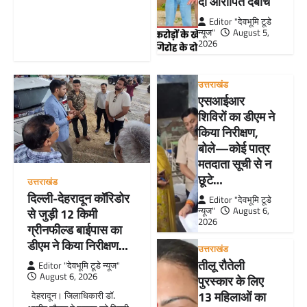
दो आरोपित दबोचे
Editor "देवभूमि टूडे
न्यूज"
August 5,
2026
उत्तराखंड
एसआईआर
शिविरों का डीएम ने
किया निरीक्षण,
बोले—कोई पात्र
मतदाता सूची से न
छूटे…
उत्तराखंड
दिल्ली-देहरादून कॉरिडोर
Editor "देवभूमि टूडे
न्यूज"
August 6,
से जुड़ी 12 किमी
2026
ग्रीनफील्ड बाईपास का
डीएम ने किया निरीक्षण…
उत्तराखंड
तीलू रौतेली
Editor "देवभूमि टूडे न्यूज"
August 6, 2026
पुरस्कार के लिए
13 महिलाओं का
देहरादून। जिलाधिकारी डॉ.