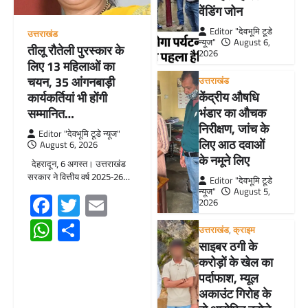
वेंडिंग जोन
Editor "देवभूमि टूडे
उत्तराखंड
न्यूज"
August 6,
तीलू रौतेली पुरस्कार के
2026
लिए 13 महिलाओं का
चयन, 35 आंगनबाड़ी
उत्तराखंड
केंद्रीय औषधि
कार्यकर्तियां भी होंगी
भंडार का औचक
सम्मानित…
निरीक्षण, जांच के
Editor "देवभूमि टूडे न्यूज"
लिए आठ दवाओं
August 6, 2026
के नमूने लिए
देहरादून, 6 अगस्त। उत्तराखंड
सरकार ने वित्तीय वर्ष 2025-26…
Editor "देवभूमि टूडे
न्यूज"
August 5,
Facebook
Twitter
Email
2026
WhatsApp
Share
उत्तराखंड
,
क्राइम
साइबर ठगी के
करोड़ों के खेल का
पर्दाफाश, म्यूल
अकाउंट गिरोह के