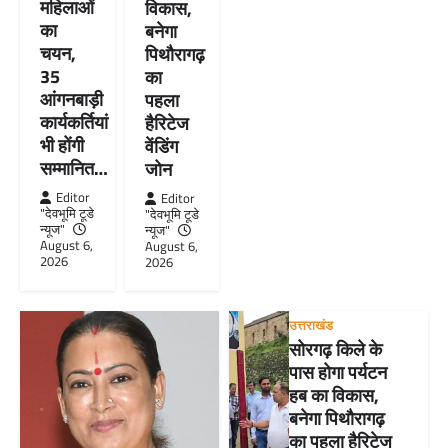
महिलाओं
विकास,
का
बनेगा
चयन,
पिथौरागढ़
35
का
आंगनबाड़ी
पहला
कार्यकर्तियां
हैरिटेज
भी होंगी
वेंडिंग
सम्मानित…
जोन
Editor
Editor
"देवभूमि टूडे
"देवभूमि टूडे
न्यूज"
न्यूज"
August 6,
August 6,
2026
2026
उत्तराखंड
सोरगढ़ किले के
पास होगा पर्यटन
हब का विकास,
बनेगा पिथौरागढ़
का पहला हैरिटेज