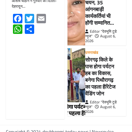
आशीष चौहान ने गुरुवार को दिल्ली-
चयन, 35
देहरादून…
आंगनबाड़ी
Facebook
Twitter
Email
कार्यकर्तियां भी
होंगी सम्मानित…
WhatsApp
Share
Editor "देवभूमि टूडे
न्यूज"
August 6,
2026
उत्तराखंड
सोरगढ़ किले के
पास होगा पर्यटन
हब का विकास,
बनेगा पिथौरागढ़
का पहला हैरिटेज
वेंडिंग जोन
Editor "देवभूमि टूडे
न्यूज"
August 6,
2026
Copyright © 2024 devbhoomi today news | Newspulse