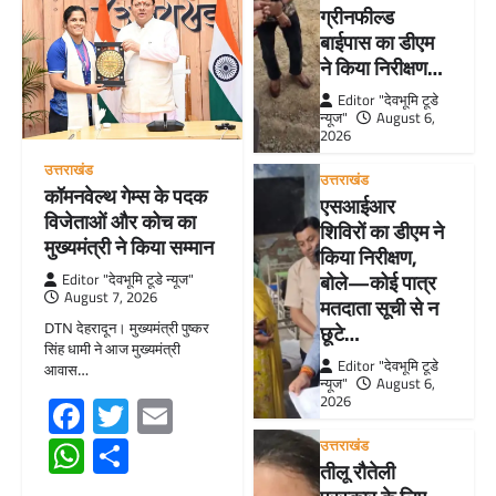
ग्रीनफील्ड
बाईपास का डीएम
ने किया निरीक्षण…
Editor "देवभूमि टूडे
न्यूज"
August 6,
2026
उत्तराखंड
उत्तराखंड
कॉमनवेल्थ गेम्स के पदक
एसआईआर
विजेताओं और कोच का
शिविरों का डीएम ने
मुख्यमंत्री ने किया सम्मान
किया निरीक्षण,
बोले—कोई पात्र
Editor "देवभूमि टूडे न्यूज"
August 7, 2026
मतदाता सूची से न
DTN देहरादून। मुख्यमंत्री पुष्कर
छूटे…
सिंह धामी ने आज मुख्यमंत्री
Editor "देवभूमि टूडे
आवास…
न्यूज"
August 6,
Facebook
Twitter
Email
2026
WhatsApp
Share
उत्तराखंड
तीलू रौतेली