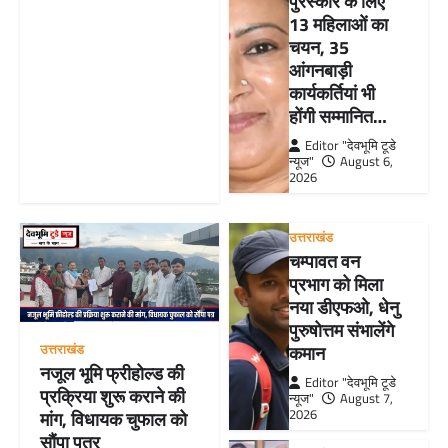
पुरस्कार के लिए
13 महिलाओं का
चयन, 35
आंगनबाड़ी
कार्यकर्तियां भी
होंगी सम्मानित…
Editor "देवभूमि टूडे
न्यूज"
August 6,
2026
उत्तराखंड
चम्पावत वन
प्रभाग को मिला
नया डीएफओ, धेनु
पुरुषोत्तम संभालेंगे
उत्तराखंड
कमान
नजूल भूमि फ्रीहोल्ड की
Editor "देवभूमि टूडे
प्रक्रिया शुरू कराने की
न्यूज"
August 7,
2026
मांग, विधायक चुफाल को
सौंपा पत्र