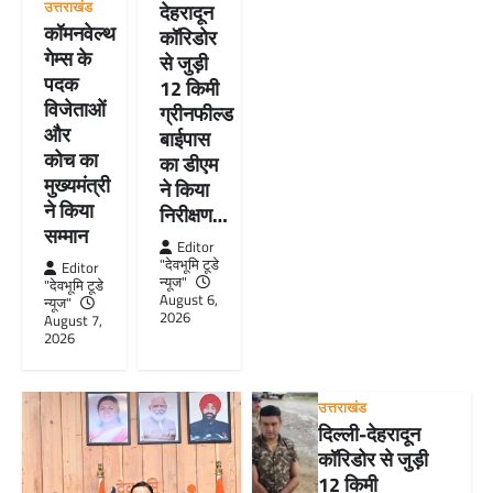
उत्तराखंड
देहरादून
कॉमनवेल्थ
कॉरिडोर
गेम्स के
से जुड़ी
पदक
12 किमी
विजेताओं
ग्रीनफील्ड
और
बाईपास
कोच का
का डीएम
मुख्यमंत्री
ने किया
ने किया
निरीक्षण…
सम्मान
Editor
"देवभूमि टूडे
Editor
न्यूज"
"देवभूमि टूडे
August 6,
न्यूज"
2026
August 7,
2026
उत्तराखंड
दिल्ली-देहरादून
कॉरिडोर से जुड़ी
12 किमी