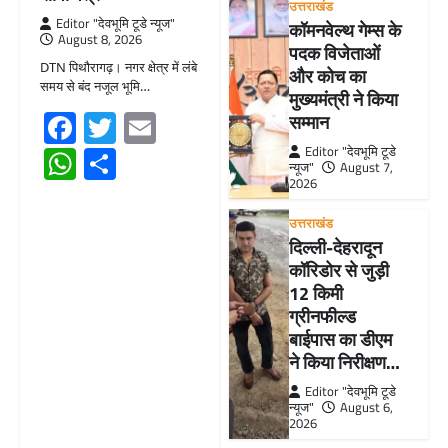
उत्तराखंड
Editor "देवभूमि टूडे न्यूज"
कॉमनवेल्थ गेम्स के
August 8, 2026
पदक विजेताओं
DTN पिथौरागढ़। नगर क्षेत्र में लंबे
और कोच का
समय से बंद नजूल भूमि…
मुख्यमंत्री ने किया
Facebook
Twitter
Email
सम्मान
WhatsApp
Share
Editor "देवभूमि टूडे
न्यूज"
August 7,
2026
उत्तराखंड
दिल्ली-देहरादून
कॉरिडोर से जुड़ी
12 किमी
ग्रीनफील्ड
बाईपास का डीएम
ने किया निरीक्षण…
Editor "देवभूमि टूडे
न्यूज"
August 6,
2026