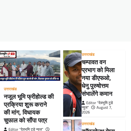
tsApp
hare
उत्तराखंड
चम्पावत वन
प्रभाग को मिला
नया डीएफओ,
धेनु पुरुषोत्तम
उत्तराखंड
संभालेंगे कमान
नजूल भूमि फ्रीहोल्ड की
प्रक्रिया शुरू कराने
Editor "देवभूमि टूडे
न्यूज"
August 7,
की मांग, विधायक
2026
चुफाल को सौंपा पत्र
उत्तराखंड
Editor "देवभूमि टूडे न्यूज"