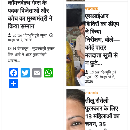
कॉमनवेल्थ गेम्स के
उत्तराखंड
पदक विजेताओं और
एसआईआर
कोच का मुख्यमंत्री ने
शिविरों का डीएम
किया सम्मान
ने किया
Editor "देवभूमि टूडे न्यूज"
निरीक्षण, बोले—
August 7, 2026
कोई पात्र
DTN देहरादून। मुख्यमंत्री पुष्कर
मतदाता सूची से
सिंह धामी ने आज मुख्यमंत्री
आवास…
न छूटे…
Facebook
Twitter
Email
WhatsApp
Editor "देवभूमि टूडे
न्यूज"
August 6,
Share
2026
उत्तराखंड
तीलू रौतेली
पुरस्कार के लिए
13 महिलाओं का
चयन, 35