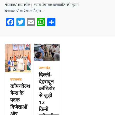
चंपावत/ बाराकोट। न्याय पंचायत बाराकोट की ग्राम
पंचायत पोखरिखाल मैदान…
Facebook
Twitter
Email
WhatsApp
Share
उत्तराखंड
दिल्ली-
उत्तराखंड
देहरादून
कॉमनवेल्थ
कॉरिडोर
गेम्स के
से जुड़ी
पदक
12
विजेताओं
किमी
और