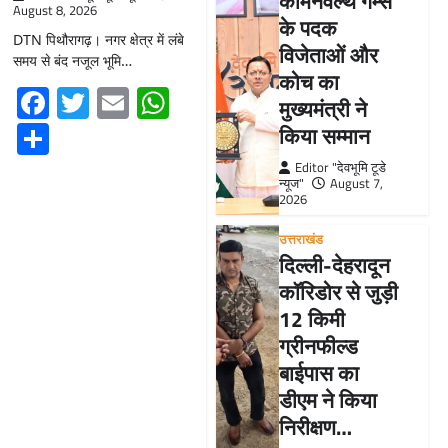
कॉमनवेल्थ गेम्स
August 8, 2026
के पदक
DTN पिथौरागढ़। नगर क्षेत्र में लंबे
विजेताओं और
समय से बंद नजूल भूमि…
कोच का
Facebook
Twitter
Email
WhatsApp
मुख्यमंत्री ने
Share
किया सम्मान
Editor "देवभूमि टूडे
न्यूज"
August 7,
2026
उत्तराखंड
दिल्ली-देहरादून
कॉरिडोर से जुड़ी
12 किमी
ग्रीनफील्ड
बाईपास का
डीएम ने किया
निरीक्षण…