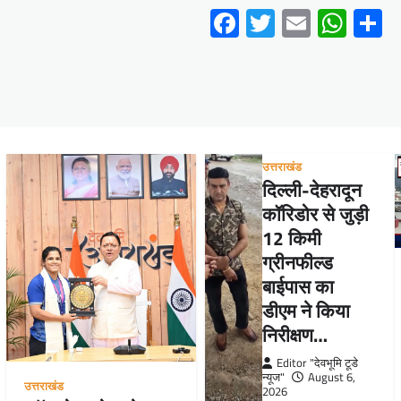
Facebook
Twitter
Email
Wha
S
उत्तराखंड
दिल्ली-देहरादून
कॉरिडोर से जुड़ी
12 किमी
ग्रीनफील्ड
बाईपास का
डीएम ने किया
निरीक्षण…
Editor "देवभूमि टूडे
न्यूज"
August 6,
उत्तराखंड
2026