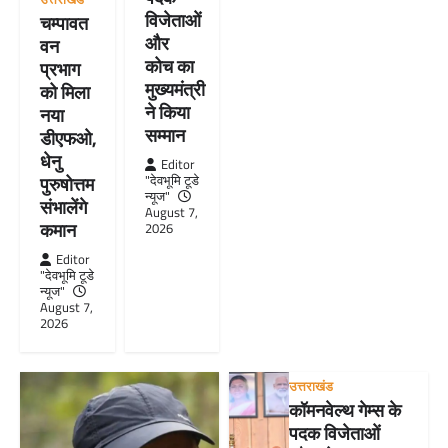
विजेताओं
चम्पावत
और
वन
कोच का
प्रभाग
मुख्यमंत्री
को मिला
ने किया
नया
सम्मान
डीएफओ,
धेनु
Editor
"देवभूमि टूडे
पुरुषोत्तम
न्यूज"
संभालेंगे
August 7,
कमान
2026
Editor
"देवभूमि टूडे
न्यूज"
August 7,
2026
उत्तराखंड
कॉमनवेल्थ गेम्स के
पदक विजेताओं