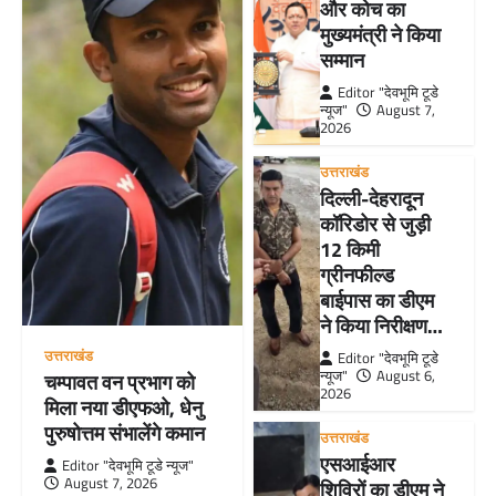
और कोच का
मुख्यमंत्री ने किया
सम्मान
Editor "देवभूमि टूडे
न्यूज"
August 7,
2026
उत्तराखंड
दिल्ली-देहरादून
कॉरिडोर से जुड़ी
12 किमी
ग्रीनफील्ड
बाईपास का डीएम
ने किया निरीक्षण…
उत्तराखंड
Editor "देवभूमि टूडे
न्यूज"
August 6,
चम्पावत वन प्रभाग को
2026
मिला नया डीएफओ, धेनु
पुरुषोत्तम संभालेंगे कमान
उत्तराखंड
एसआईआर
Editor "देवभूमि टूडे न्यूज"
August 7, 2026
शिविरों का डीएम ने