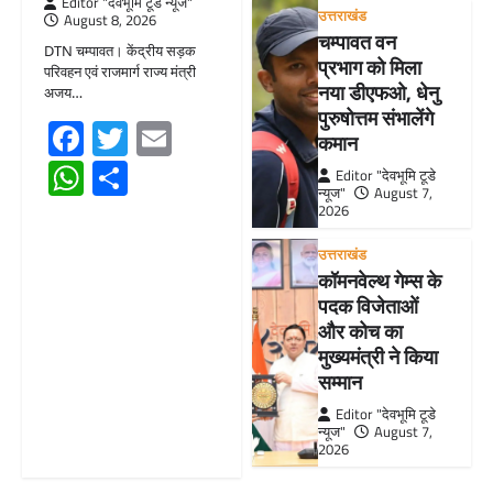
Editor "देवभूमि टूडे न्यूज"
उत्तराखंड
August 8, 2026
चम्पावत वन
DTN चम्पावत। केंद्रीय सड़क
प्रभाग को मिला
परिवहन एवं राजमार्ग राज्य मंत्री
नया डीएफओ, धेनु
अजय…
पुरुषोत्तम संभालेंगे
Facebook
Twitter
Email
कमान
WhatsApp
Share
Editor "देवभूमि टूडे
न्यूज"
August 7,
2026
उत्तराखंड
कॉमनवेल्थ गेम्स के
पदक विजेताओं
और कोच का
मुख्यमंत्री ने किया
सम्मान
Editor "देवभूमि टूडे
न्यूज"
August 7,
2026