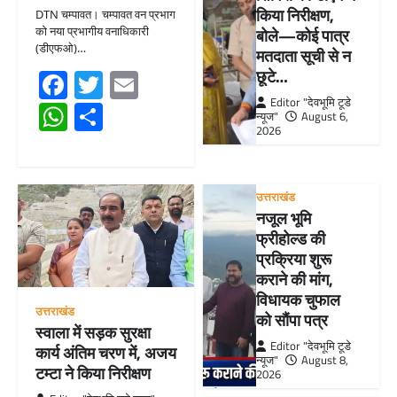
किया निरीक्षण,
DTN चम्पावत। चम्पावत वन प्रभाग
को नया प्रभागीय वनाधिकारी
बोले—कोई पात्र
(डीएफओ)…
मतदाता सूची से न
Facebook
Twitter
Email
छूटे…
Editor "देवभूमि टूडे
WhatsApp
Share
न्यूज"
August 6,
2026
उत्तराखंड
नजूल भूमि
फ्रीहोल्ड की
प्रक्रिया शुरू
कराने की मांग,
विधायक चुफाल
उत्तराखंड
को सौंपा पत्र
स्वाला में सड़क सुरक्षा
Editor "देवभूमि टूडे
कार्य अंतिम चरण में, अजय
न्यूज"
August 8,
टम्टा ने किया निरीक्षण
2026