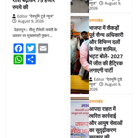
राशि बढ़ाकर 75 हजार
न्यूज"
August 9,
रुपये की
2026
Editor "देवभूमि टूडे न्यूज"
उत्तराखंड
August 9, 2026
भाजपा में सैकड़ों
देहरादून। तीलू रौतेली जयंती के
पूर्व सैन्य अधिकारी
अवसर पर मुख्यमंत्री पुष्कर…
और विभिन्न दलों
Facebook
Twitter
Email
के नेता शामिल,
WhatsApp
Share
भट्ट बोले- 2027
में जीत की हैट्रिक
लगाएगी पार्टी
Editor "देवभूमि टूडे
न्यूज"
August 9,
2026
उत्तराखंड
आपदा राहत में
त्वरित कार्रवाई
और आयुष सेवाओं
का सुदृढ़ीकरण
सरकार की