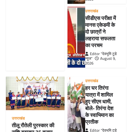
उत्तराखंड
सीडीएस परीक्षा में
मानस एकेडमी के
दो छात्रों ने
लहराया सफलता
का परचम
Editor "देवभूमि टूडे
न्यूज"
August 9,
2026
उत्तराखंड
हर घर तिरंगा
यात्रा में शामिल
हुए सीएम धामी,
बोले- तिरंगा देश
के स्वाभिमान का
उत्तराखंड
प्रतीक
तीलू रौतेली पुरस्कार की
Editor "देवभूमि टूडे