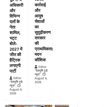
कार्रवाई
अधिकारी
और
और
आयुष
विभिन्न
सेवाओं
दलों के
का
नेता
सुदृढ़ीकरण
शामिल,
सरकार
भट्ट
की
बोले-
प्राथमिकता:
2027 में
मदन
जीत की
कौशिक
हैट्रिक
लगाएगी
Editor
पार्टी
"देवभूमि टूडे
न्यूज"
Editor
August 9,
"देवभूमि टूडे
2026
न्यूज"
August 9,
2026