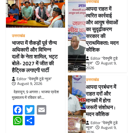
उत्तराखंड
आपदा राहत में
त्वरित कार्रवाई
और आयुष सेवाओं
का सुदृढ़ीकरण
सरकार की
उत्तराखंड
भाजपा में सैकड़ों पूर्व सैन्य
प्राथमिकता: मदन
अधिकारी और विभिन्न
कौशिक
दलों के नेता शामिल, भट्ट
Editor "देवभूमि टूडे
बोले- 2027 में जीत की
न्यूज"
August 9,
2026
हैट्रिक लगाएगी पार्टी
Editor "देवभूमि टूडे न्यूज"
उत्तराखंड
August 9, 2026
आपदा प्रबंधन में
देहरादून, 9 अगस्त। भाजपा प्रदेश
राहत दरों और
मुख्यालय में रविवार को…
मानकों में होगा
Facebook
Twitter
Email
जरूरी संशोधन :
मदन कौशिक
WhatsApp
Share
Editor "देवभूमि टूडे
न्यूज"
August 9,
2026