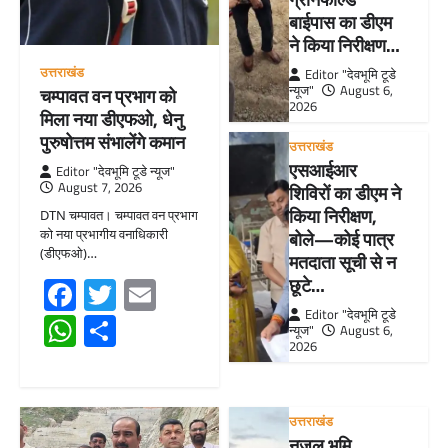
बाईपास का डीएम
ने किया निरीक्षण…
उत्तराखंड
Editor "देवभूमि टूडे
न्यूज"
August 6,
चम्पावत वन प्रभाग को
2026
मिला नया डीएफओ, धेनु
पुरुषोत्तम संभालेंगे कमान
उत्तराखंड
एसआईआर
Editor "देवभूमि टूडे न्यूज"
August 7, 2026
शिविरों का डीएम ने
किया निरीक्षण,
DTN चम्पावत। चम्पावत वन प्रभाग
को नया प्रभागीय वनाधिकारी
बोले—कोई पात्र
(डीएफओ)…
मतदाता सूची से न
Facebook
Twitter
Email
छूटे…
Editor "देवभूमि टूडे
WhatsApp
Share
न्यूज"
August 6,
2026
उत्तराखंड
नजूल भूमि