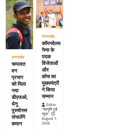
उत्तराखंड
कॉमनवेल्थ
गेम्स के
पदक
उत्तराखंड
विजेताओं
चम्पावत
और
वन
कोच का
प्रभाग
मुख्यमंत्री
को मिला
ने किया
नया
सम्मान
डीएफओ,
धेनु
Editor
"देवभूमि टूडे
पुरुषोत्तम
न्यूज"
संभालेंगे
August 7,
कमान
2026