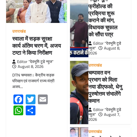
फ्रीहोल्ड की
प्रक्रिया शुरू
कराने की मांग,
विधायक चुफाल
उत्तराखंड
को सौंपा पत्र
स्वाला में सड़क सुरक्षा
Editor "देवभूमि टूडे
कार्य अंतिम चरण में, अजय
न्यूज"
August 8,
टम्टा ने किया निरीक्षण
2026
Editor "देवभूमि टूडे न्यूज"
उत्तराखंड
August 8, 2026
चम्पावत वन
DTN चम्पावत। केंद्रीय सड़क
प्रभाग को मिला
परिवहन एवं राजमार्ग राज्य मंत्री
नया डीएफओ, धेनु
अजय…
पुरुषोत्तम संभालेंगे
Facebook
Twitter
Email
कमान
WhatsApp
Share
Editor "देवभूमि टूडे
न्यूज"
August 7,
2026
उत्तराखंड