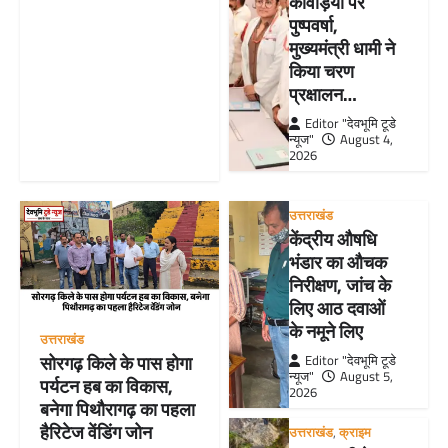
कांवड़ियों पर
पुष्पवर्षा,
मुख्यमंत्री धामी ने
किया चरण
प्रक्षालन…
Editor "देवभूमि टूडे
न्यूज"
August 4,
2026
उत्तराखंड
केंद्रीय औषधि
भंडार का औचक
निरीक्षण, जांच के
लिए आठ दवाओं
के नमूने लिए
उत्तराखंड
सोरगढ़ किले के पास होगा
Editor "देवभूमि टूडे
न्यूज"
August 5,
पर्यटन हब का विकास,
2026
बनेगा पिथौरागढ़ का पहला
हैरिटेज वेंडिंग जोन
उत्तराखंड
,
क्राइम