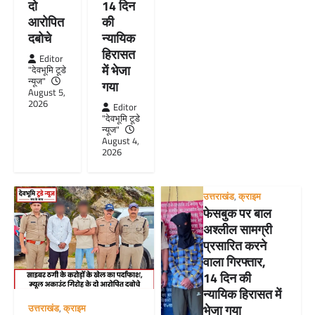
14 दिन
दो
की
आरोपित
न्यायिक
दबोचे
हिरासत
Editor
में भेजा
"देवभूमि टूडे
न्यूज"
गया
August 5,
2026
Editor
"देवभूमि टूडे
न्यूज"
August 4,
2026
उत्तराखंड
,
क्राइम
फेसबुक पर बाल
अश्लील सामग्री
प्रसारित करने
वाला गिरफ्तार,
14 दिन की
न्यायिक हिरासत में
भेजा गया
उत्तराखंड
,
क्राइम