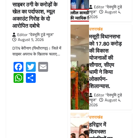
साइबर ठगी के करोड़ों के
Editor "देवभूमि टूडे
खेल का पर्दाफाश, म्यूल
न्यूज"
August 4,
2026
अकाउंट गिरोह के दो
आरोपित दबोचे
उत्तराखंड
Editor "देवभूमि टूडे न्यूज"
मसूरी विधानसभा
August 5, 2026
को 17.80 करोड़
DTN बेरीनाग (पिथौरागढ़)। जिले में
की विकास
साइबर अपराध के खिलाफ चलाए…
योजनाओं की
Facebook
Twitter
Email
सौगात, सीएम
धामी ने किया
WhatsApp
Share
लोकार्पण-
शिलान्यास.
Editor "देवभूमि टूडे
न्यूज"
August 4,
2026
उत्तराखंड
हरिद्वार में
शिवभक्त