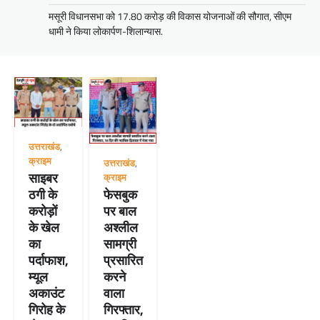
मसूरी विधानसभा को 17.80 करोड़ की विकास योजनाओं की सौगात, सीएम
धामी ने किया लोकार्पण-शिलान्यास.
उत्तराखंड
,
क्राइम
उत्तराखंड
,
साइबर
क्राइम
फेसबुक
ठगी के
पर बाल
करोड़ों
अश्लील
के खेल
सामग्री
का
प्रसारित
पर्दाफाश,
करने
म्यूल
वाला
अकाउंट
गिरफ्तार,
गिरोह के