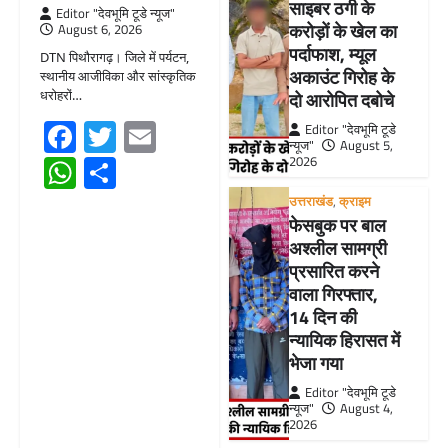
साइबर ठगी के
Editor "देवभूमि टूडे न्यूज"
करोड़ों के खेल का
August 6, 2026
पर्दाफाश, म्यूल
DTN पिथौरागढ़। जिले में पर्यटन,
अकाउंट गिरोह के
स्थानीय आजीविका और सांस्कृतिक
धरोहरों…
दो आरोपित दबोचे
Facebook
Twitter
Email
Editor "देवभूमि टूडे
न्यूज"
August 5,
WhatsApp
Share
2026
उत्तराखंड
,
क्राइम
फेसबुक पर बाल
अश्लील सामग्री
प्रसारित करने
वाला गिरफ्तार,
14 दिन की
न्यायिक हिरासत में
भेजा गया
Editor "देवभूमि टूडे
न्यूज"
August 4,
2026