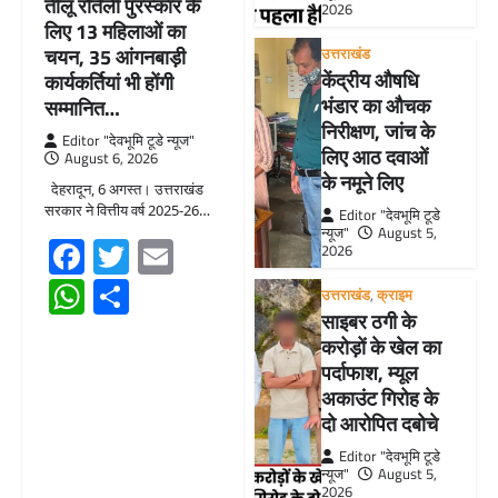
तीलू रौतेली पुरस्कार के
2026
लिए 13 महिलाओं का
चयन, 35 आंगनबाड़ी
उत्तराखंड
केंद्रीय औषधि
कार्यकर्तियां भी होंगी
भंडार का औचक
सम्मानित…
निरीक्षण, जांच के
Editor "देवभूमि टूडे न्यूज"
लिए आठ दवाओं
August 6, 2026
के नमूने लिए
देहरादून, 6 अगस्त। उत्तराखंड
सरकार ने वित्तीय वर्ष 2025-26…
Editor "देवभूमि टूडे
न्यूज"
August 5,
Facebook
Twitter
Email
2026
WhatsApp
Share
उत्तराखंड
,
क्राइम
साइबर ठगी के
करोड़ों के खेल का
पर्दाफाश, म्यूल
अकाउंट गिरोह के
दो आरोपित दबोचे
Editor "देवभूमि टूडे
न्यूज"
August 5,
2026