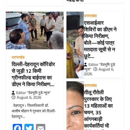
उत्तराखंड
एसआईआर
शिविरों का डीएम ने
किया निरीक्षण,
बोले—कोई पात्र
मतदाता सूची से न
छूटे…
उत्तराखंड
दिल्ली-देहरादून कॉरिडोर
Editor "देवभूमि टूडे
न्यूज"
August 6,
से जुड़ी 12 किमी
2026
ग्रीनफील्ड बाईपास का
डीएम ने किया निरीक्षण…
उत्तराखंड
तीलू रौतेली
Editor "देवभूमि टूडे न्यूज"
August 6, 2026
पुरस्कार के लिए
13 महिलाओं का
देहरादून। जिलाधिकारी डॉ.
आशीष चौहान ने गुरुवार को दिल्ली-
चयन, 35
देहरादून…
आंगनबाड़ी
Facebook
Twitter
Email
कार्यकर्तियां भी