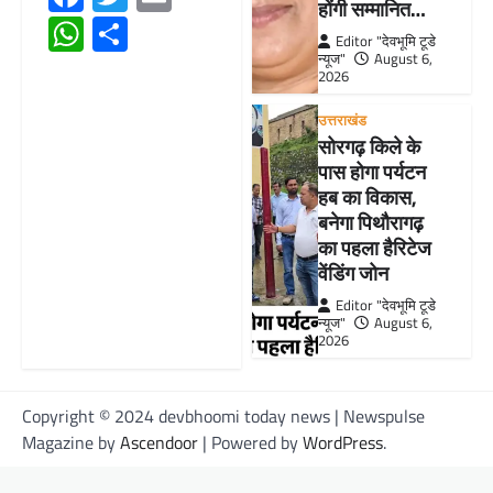
होंगी सम्मानित…
WhatsApp
Share
Editor "देवभूमि टूडे
न्यूज"
August 6,
2026
उत्तराखंड
सोरगढ़ किले के
पास होगा पर्यटन
हब का विकास,
बनेगा पिथौरागढ़
का पहला हैरिटेज
वेंडिंग जोन
Editor "देवभूमि टूडे
न्यूज"
August 6,
2026
Copyright © 2024 devbhoomi today news | Newspulse
Magazine by
Ascendoor
| Powered by
WordPress
.