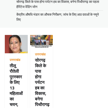
सोरगढ़ किले के पास होगा पर्यटन हब का विकास, बनेगा पिथौरागढ़ का पहला
हैरिटेज वेंडिंग जोन
केंद्रीय औषधि भंडार का औचक निरीक्षण, जांच के लिए आठ दवाओं के नमूने
लिए
उत्तराखंड
सोरगढ़
उत्तराखंड
तीलू
किले के
रौतेली
पास
पुरस्कार
होगा
के लिए
पर्यटन
13
हब का
महिलाओं
विकास,
का
बनेगा
चयन,
पिथौरागढ़