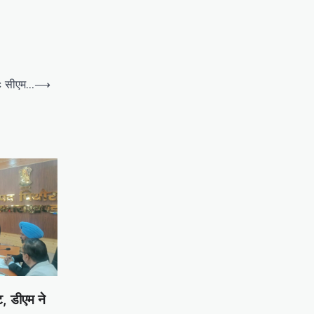
ीः सीएम…
⟶
, डीएम ने