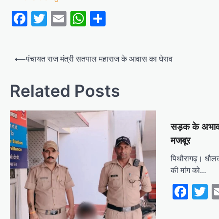
Facebook
Twitter
Email
WhatsApp
Share
Post
⟵
पंचायत राज मंत्री सतपाल महाराज के आवास का घेराव
navigation
Related Posts
सड़क के अभाव 
मजबूर
पिथौरागढ़। धौलका
की मांग को…
Fac
T