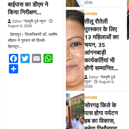
बाईपास का डीएम ने
2026
किया निरीक्षण…
उत्तराखंड
तीलू रौतेली
Editor "देवभूमि टूडे न्यूज"
August 6, 2026
पुरस्कार के लिए
देहरादून। जिलाधिकारी डॉ. आशीष
13 महिलाओं का
चौहान ने गुरुवार को दिल्ली-
चयन, 35
देहरादून…
आंगनबाड़ी
Facebook
Twitter
Email
WhatsApp
कार्यकर्तियां भी
Share
होंगी सम्मानित…
Editor "देवभूमि टूडे
न्यूज"
August 6,
2026
उत्तराखंड
सोरगढ़ किले के
पास होगा पर्यटन
हब का विकास,
बनेगा पिथौरागढ़