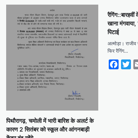
रैगिंग::बारहवीं 
खाना मंगवाया, 
पिटाई
अल्मोड़ा‌। राजीव
फिर रैगिंग…
Fac
T
पिथौरागढ़, चमोली में भारी बारिश के अलर्ट के
कारण 2 सितंबर को स्कूल और आंगनबाड़ी