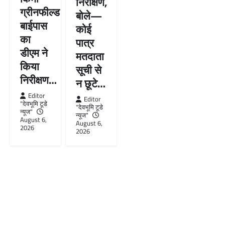
निरीक्षण,
ग्रीनफील्ड
बोले—
बाईपास
कोई
का
पात्र
डीएम ने
मतदाता
किया
सूची से
निरीक्षण…
न छूटे…
Editor
Editor
"देवभूमि टूडे
"देवभूमि टूडे
न्यूज"
न्यूज"
August 6,
August 6,
2026
2026