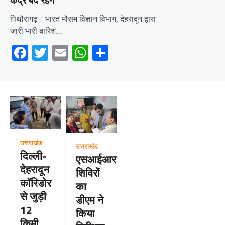
केंद्र बंद रहेंगे
पिथौरागढ़। भारत मौसम विज्ञान विभाग, देहरादून द्वारा
जारी भारी बारिश…
Facebook
Twitter
Email
WhatsApp
Share
उत्तराखंड
उत्तराखंड
दिल्ली-
एसआईआर
देहरादून
शिविरों
कॉरिडोर
का
से जुड़ी
डीएम ने
12
किया
किमी