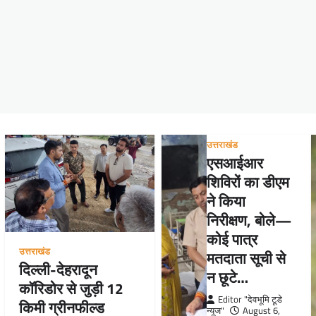
उत्तराखंड
एसआईआर
शिविरों का डीएम
ने किया
निरीक्षण, बोले—
कोई पात्र
उत्तराखंड
मतदाता सूची से
दिल्ली-देहरादून
न छूटे…
कॉरिडोर से जुड़ी 12
Editor "देवभूमि टूडे
किमी ग्रीनफील्ड
न्यूज"
August 6,