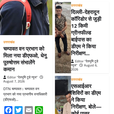
उत्तराखंड
दिल्ली-देहरादून
कॉरिडोर से जुड़ी
12 किमी
ग्रीनफील्ड
बाईपास का
उत्तराखंड
डीएम ने किया
चम्पावत वन प्रभाग को
निरीक्षण…
मिला नया डीएफओ, धेनु
पुरुषोत्तम संभालेंगे
Editor "देवभूमि टूडे
न्यूज"
August 6,
कमान
2026
Editor "देवभूमि टूडे न्यूज"
उत्तराखंड
August 7, 2026
एसआईआर
DTN चम्पावत। चम्पावत वन
शिविरों का डीएम
प्रभाग को नया प्रभागीय वनाधिकारी
ने किया
(डीएफओ)…
निरीक्षण, बोले—
Facebook
Twitter
Email
WhatsApp
कोई पात्र