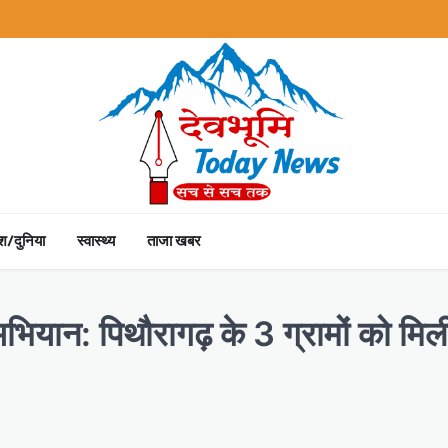
ेश/दुनिया
स्वास्थ्य
ताजा खबर
भियान: पिथौरागढ़ के 3 ग्रामों को मि