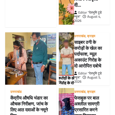
दी…
Editor "देवभूमि टूडे
न्यूज"
August 4,
2026
उत्तराखंड
,
क्राइम
साइबर ठगी के
करोड़ों के खेल का
पर्दाफाश, म्यूल
अकाउंट गिरोह के
दो आरोपित दबोचे
Editor "देवभूमि टूडे
न्यूज"
August 5,
2026
उत्तराखंड
उत्तराखंड
,
क्राइम
केंद्रीय औषधि भंडार का
फेसबुक पर बाल
औचक निरीक्षण, जांच के
अश्लील सामग्री
लिए आठ दवाओं के नमूने
प्रसारित करने