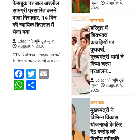
फेसबुक पर बाल अश्लील
न्यूज"
August 4,
2026
सामग्री प्रसारित करने
वाला गिरफ्तार, 14 दिन
उत्तराखंड
की न्यायिक हिरासत में
हरिद्वार में
भेजा गया
शिवभक्त
Editor "देवभूमि टूडे न्यूज"
कांवड़ियों पर
August 4, 2026
पुष्पवर्षा,
DTN पिथौरागढ़। साइबर अपराधों
मुख्यमंत्री धामी ने
के खिलाफ चलाए जा रहे अभियान…
किया चरण
Facebook
Twitter
Email
प्रक्षालन…
Editor "देवभूमि टूडे
WhatsApp
Share
न्यूज"
August 4,
2026
उत्तराखंड
मुख्यमंत्री ने
विभिन्न विकास
योजनाओं के लिए
₹5 करोड़ की
वित्तीय स्वीकृति