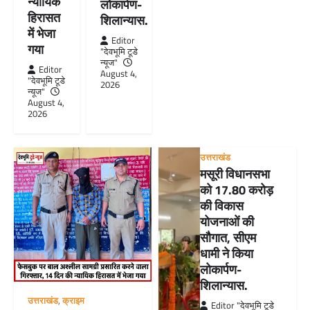
न्यायिक
लोकार्पण-
हिरासत
शिलान्यास.
में भेजा
Editor
गया
"देवभूमि टूडे
न्यूज"
Editor
August 4,
"देवभूमि टूडे
2026
न्यूज"
August 4,
2026
उत्तराखंड
मसूरी विधानसभा
को 17.80 करोड़
की विकास
योजनाओं की
सौगात, सीएम
धामी ने किया
लोकार्पण-
शिलान्यास.
उत्तराखंड
,
क्राइम
Editor "देवभूमि टूडे