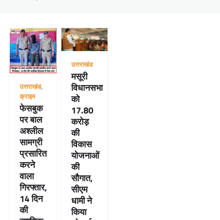
उत्तराखंड
मसूरी
विधानसभा
उत्तराखंड
,
क्राइम
को
फेसबुक
17.80
पर बाल
करोड़
अश्लील
की
सामग्री
विकास
प्रसारित
योजनाओं
करने
की
वाला
सौगात,
गिरफ्तार,
सीएम
14 दिन
धामी ने
की
किया