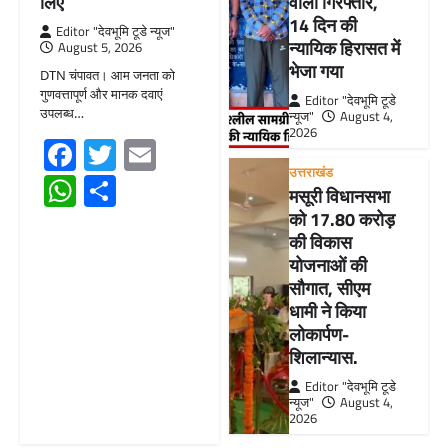
लिए
वाला गिरफ्तार,
14 दिन की
Editor "देवभूमि टूडे न्यूज"
न्यायिक हिरासत में
August 5, 2026
भेजा गया
DTN चंपावत। आम जनता को
गुणवत्तापूर्ण और मानक दवाएं
Editor "देवभूमि टूडे
उपलब्ध…
न्यूज"
August 4,
2026
Facebook
Twitter
Email
उत्तराखंड
WhatsApp
Share
मसूरी विधानसभा
को 17.80 करोड़
की विकास
योजनाओं की
सौगात, सीएम
धामी ने किया
लोकार्पण-
शिलान्यास.
Editor "देवभूमि टूडे
न्यूज"
August 4,
2026