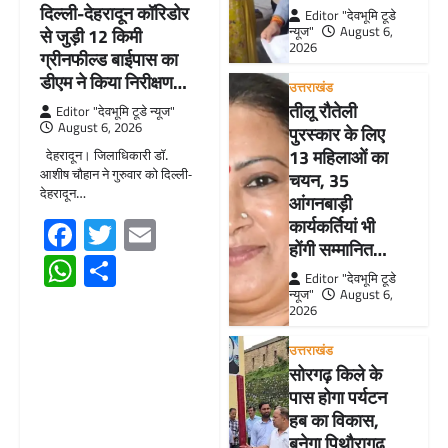
दिल्ली-देहरादून कॉरिडोर
Editor "देवभूमि टूडे
न्यूज"
August 6,
से जुड़ी 12 किमी
2026
ग्रीनफील्ड बाईपास का
डीएम ने किया निरीक्षण…
उत्तराखंड
तीलू रौतेली
Editor "देवभूमि टूडे न्यूज"
August 6, 2026
पुरस्कार के लिए
13 महिलाओं का
देहरादून। जिलाधिकारी डॉ.
आशीष चौहान ने गुरुवार को दिल्ली-
चयन, 35
देहरादून…
आंगनबाड़ी
Facebook
Twitter
Email
कार्यकर्तियां भी
होंगी सम्मानित…
WhatsApp
Share
Editor "देवभूमि टूडे
न्यूज"
August 6,
2026
उत्तराखंड
सोरगढ़ किले के
पास होगा पर्यटन
हब का विकास,
बनेगा पिथौरागढ़