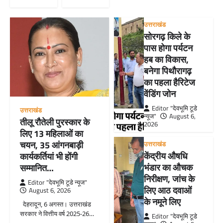
उत्तराखंड
सोरगढ़ किले के
पास होगा पर्यटन
हब का विकास,
बनेगा पिथौरागढ़
का पहला हैरिटेज
वेंडिंग जोन
Editor "देवभूमि टूडे
उत्तराखंड
न्यूज"
August 6,
तीलू रौतेली पुरस्कार के
2026
लिए 13 महिलाओं का
चयन, 35 आंगनबाड़ी
उत्तराखंड
केंद्रीय औषधि
कार्यकर्तियां भी होंगी
भंडार का औचक
सम्मानित…
निरीक्षण, जांच के
Editor "देवभूमि टूडे न्यूज"
लिए आठ दवाओं
August 6, 2026
के नमूने लिए
देहरादून, 6 अगस्त। उत्तराखंड
सरकार ने वित्तीय वर्ष 2025-26…
Editor "देवभूमि टूडे