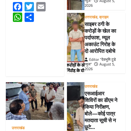
न्यूज"
August 5,
Facebook
Twitter
Email
2026
WhatsApp
Share
उत्तराखंड
,
क्राइम
साइबर ठगी के
करोड़ों के खेल का
पर्दाफाश, म्यूल
अकाउंट गिरोह के
दो आरोपित दबोचे
Editor "देवभूमि टूडे
न्यूज"
August 5,
2026
उत्तराखंड
एसआईआर
शिविरों का डीएम ने
किया निरीक्षण,
बोले—कोई पात्र
मतदाता सूची से न
छूटे…
उत्तराखंड