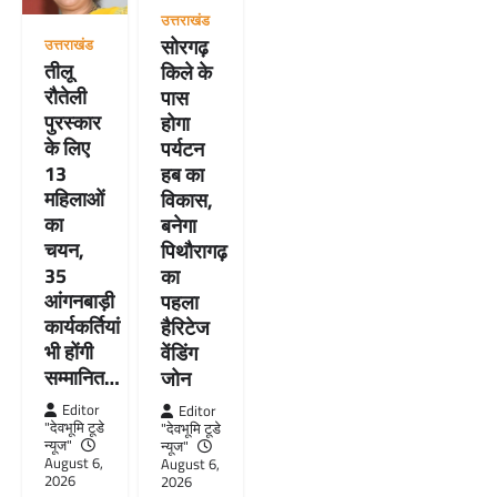
उत्तराखंड
सोरगढ़
उत्तराखंड
तीलू
किले के
रौतेली
पास
पुरस्कार
होगा
के लिए
पर्यटन
13
हब का
महिलाओं
विकास,
का
बनेगा
चयन,
पिथौरागढ़
35
का
आंगनबाड़ी
पहला
कार्यकर्तियां
हैरिटेज
भी होंगी
वेंडिंग
सम्मानित…
जोन
Editor
Editor
"देवभूमि टूडे
"देवभूमि टूडे
न्यूज"
न्यूज"
August 6,
August 6,
2026
2026