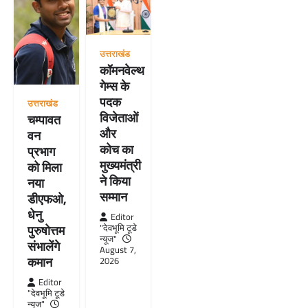
उत्तराखंड
कॉमनवेल्थ
गेम्स के
पदक
उत्तराखंड
विजेताओं
चम्पावत
और
वन
कोच का
प्रभाग
मुख्यमंत्री
को मिला
ने किया
नया
सम्मान
डीएफओ,
धेनु
Editor
"देवभूमि टूडे
पुरुषोत्तम
न्यूज"
संभालेंगे
August 7,
कमान
2026
Editor
"देवभूमि टूडे
न्यूज"