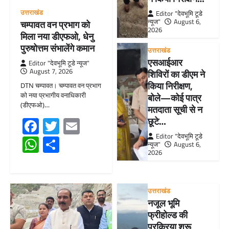
उत्तराखंड
Editor "देवभूमि टूडे
न्यूज"
August 6,
चम्पावत वन प्रभाग को
2026
मिला नया डीएफओ, धेनु
पुरुषोत्तम संभालेंगे कमान
उत्तराखंड
एसआईआर
Editor "देवभूमि टूडे न्यूज"
August 7, 2026
शिविरों का डीएम ने
किया निरीक्षण,
DTN चम्पावत। चम्पावत वन प्रभाग
को नया प्रभागीय वनाधिकारी
बोले—कोई पात्र
(डीएफओ)…
मतदाता सूची से न
Facebook
Twitter
Email
छूटे…
Editor "देवभूमि टूडे
WhatsApp
Share
न्यूज"
August 6,
2026
उत्तराखंड
नजूल भूमि
फ्रीहोल्ड की
प्रक्रिया शुरू