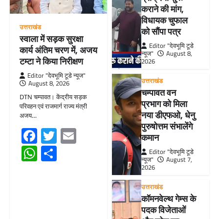
कराने की मांग,
विधायक चुफाल
उत्तराखंड
को सौंपा पत्र
स्वाला में सड़क सुरक्षा
Editor "देवभूमि टूडे
कार्य अंतिम चरण में, अजय
न्यूज"
August 8,
टम्टा ने किया निरीक्षण
2026
Editor "देवभूमि टूडे न्यूज"
उत्तराखंड
August 8, 2026
चम्पावत वन
DTN चम्पावत। केंद्रीय सड़क
प्रभाग को मिला
परिवहन एवं राजमार्ग राज्य मंत्री
नया डीएफओ, धेनु
अजय…
पुरुषोत्तम संभालेंगे
Facebook
Twitter
Email
कमान
WhatsApp
Share
Editor "देवभूमि टूडे
न्यूज"
August 7,
2026
उत्तराखंड
कॉमनवेल्थ गेम्स के
पदक विजेताओं