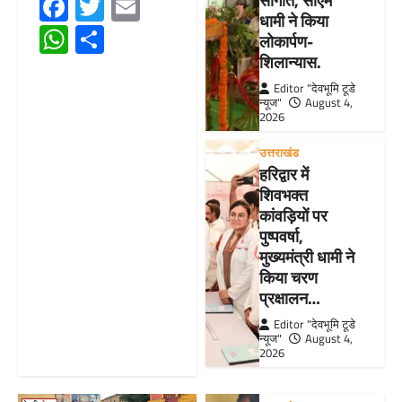
Facebook
Twitter
Email
सौगात, सीएम
धामी ने किया
WhatsApp
Share
लोकार्पण-
शिलान्यास.
Editor "देवभूमि टूडे
न्यूज"
August 4,
2026
उत्तराखंड
हरिद्वार में
शिवभक्त
कांवड़ियों पर
पुष्पवर्षा,
मुख्यमंत्री धामी ने
किया चरण
प्रक्षालन…
Editor "देवभूमि टूडे
न्यूज"
August 4,
2026