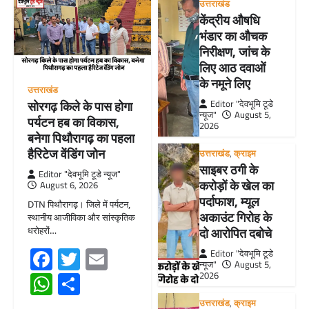
उत्तराखंड
केंद्रीय औषधि
भंडार का औचक
निरीक्षण, जांच के
लिए आठ दवाओं
के नमूने लिए
उत्तराखंड
सोरगढ़ किले के पास होगा
Editor "देवभूमि टूडे
न्यूज"
August 5,
पर्यटन हब का विकास,
2026
बनेगा पिथौरागढ़ का पहला
हैरिटेज वेंडिंग जोन
उत्तराखंड
,
क्राइम
साइबर ठगी के
Editor "देवभूमि टूडे न्यूज"
करोड़ों के खेल का
August 6, 2026
पर्दाफाश, म्यूल
DTN पिथौरागढ़। जिले में पर्यटन,
अकाउंट गिरोह के
स्थानीय आजीविका और सांस्कृतिक
धरोहरों…
दो आरोपित दबोचे
Facebook
Twitter
Email
Editor "देवभूमि टूडे
न्यूज"
August 5,
WhatsApp
Share
2026
उत्तराखंड
,
क्राइम