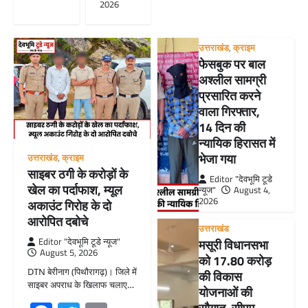
2026
उत्तराखंड
,
क्राइम
फेसबुक पर बाल
अश्लील सामग्री
प्रसारित करने
वाला गिरफ्तार,
14 दिन की
न्यायिक हिरासत में
भेजा गया
उत्तराखंड
,
क्राइम
साइबर ठगी के करोड़ों के
Editor "देवभूमि टूडे
खेल का पर्दाफाश, म्यूल
न्यूज"
August 4,
2026
अकाउंट गिरोह के दो
आरोपित दबोचे
उत्तराखंड
Editor "देवभूमि टूडे न्यूज"
मसूरी विधानसभा
August 5, 2026
को 17.80 करोड़
DTN बेरीनाग (पिथौरागढ़)। जिले में
की विकास
साइबर अपराध के खिलाफ चलाए…
योजनाओं की