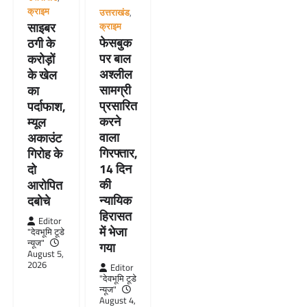
क्राइम
उत्तराखंड
,
साइबर
क्राइम
फेसबुक
ठगी के
पर बाल
करोड़ों
अश्लील
के खेल
सामग्री
का
प्रसारित
पर्दाफाश,
करने
म्यूल
वाला
अकाउंट
गिरफ्तार,
गिरोह के
14 दिन
दो
की
आरोपित
न्यायिक
दबोचे
हिरासत
Editor
में भेजा
"देवभूमि टूडे
न्यूज"
गया
August 5,
2026
Editor
"देवभूमि टूडे
न्यूज"
August 4,