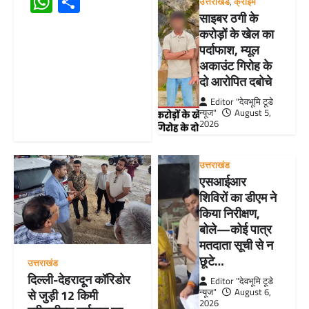
WhatsApp
Share
उत्तराखंड
,
क्राइम
साइबर ठगी के
करोड़ों के खेल का
पर्दाफाश, म्यूल
अकाउंट गिरोह के
दो आरोपित दबोचे
Editor "देवभूमि टूडे
न्यूज"
August 5,
2026
उत्तराखंड
एसआईआर
शिविरों का डीएम ने
किया निरीक्षण,
बोले—कोई पात्र
मतदाता सूची से न
छूटे…
उत्तराखंड
दिल्ली-देहरादून कॉरिडोर
Editor "देवभूमि टूडे
न्यूज"
August 6,
से जुड़ी 12 किमी
2026