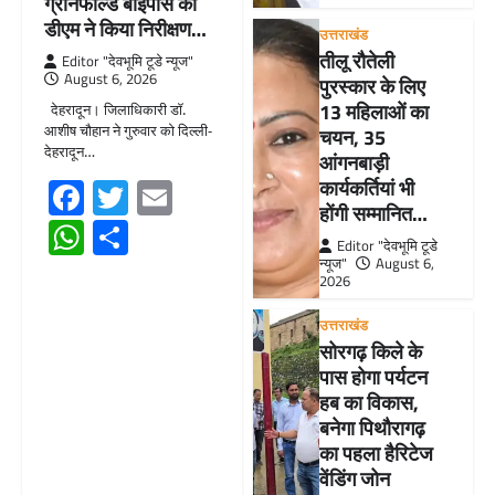
ग्रीनफील्ड बाईपास का
डीएम ने किया निरीक्षण…
उत्तराखंड
तीलू रौतेली
Editor "देवभूमि टूडे न्यूज"
August 6, 2026
पुरस्कार के लिए
13 महिलाओं का
देहरादून। जिलाधिकारी डॉ.
आशीष चौहान ने गुरुवार को दिल्ली-
चयन, 35
देहरादून…
आंगनबाड़ी
Facebook
Twitter
Email
कार्यकर्तियां भी
होंगी सम्मानित…
WhatsApp
Share
Editor "देवभूमि टूडे
न्यूज"
August 6,
2026
उत्तराखंड
सोरगढ़ किले के
पास होगा पर्यटन
हब का विकास,
बनेगा पिथौरागढ़
का पहला हैरिटेज
वेंडिंग जोन