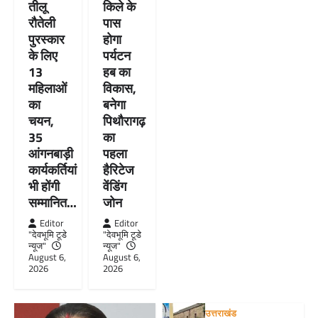
तीलू
किले के
रौतेली
पास
पुरस्कार
होगा
के लिए
पर्यटन
13
हब का
महिलाओं
विकास,
का
बनेगा
चयन,
पिथौरागढ़
35
का
आंगनबाड़ी
पहला
कार्यकर्तियां
हैरिटेज
भी होंगी
वेंडिंग
सम्मानित…
जोन
Editor
Editor
"देवभूमि टूडे
"देवभूमि टूडे
न्यूज"
न्यूज"
August 6,
August 6,
2026
2026
उत्तराखंड