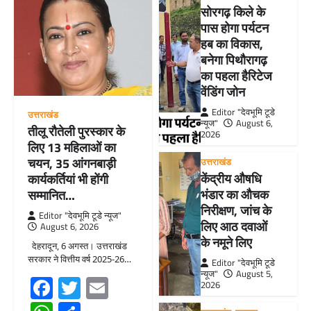
सोरगढ़ किले के
पास होगा पर्यटन
हब का विकास,
बनेगा पिथौरागढ़
का पहला हैरिटेज
वेंडिंग जोन
Editor "देवभूमि टूडे
उत्तराखंड
न्यूज"
August 6,
तीलू रौतेली पुरस्कार के
2026
लिए 13 महिलाओं का
चयन, 35 आंगनबाड़ी
उत्तराखंड
केंद्रीय औषधि
कार्यकर्तियां भी होंगी
भंडार का औचक
सम्मानित…
निरीक्षण, जांच के
Editor "देवभूमि टूडे न्यूज"
लिए आठ दवाओं
August 6, 2026
के नमूने लिए
देहरादून, 6 अगस्त। उत्तराखंड
सरकार ने वित्तीय वर्ष 2025-26…
Editor "देवभूमि टूडे
न्यूज"
August 5,
Facebook
Twitter
Email
2026