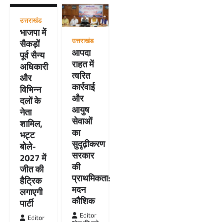
उत्तराखंड
भाजपा में
उत्तराखंड
सैकड़ों
आपदा
पूर्व सैन्य
राहत में
अधिकारी
त्वरित
और
कार्रवाई
विभिन्न
और
दलों के
आयुष
नेता
सेवाओं
शामिल,
का
भट्ट
सुदृढ़ीकरण
बोले-
सरकार
2027 में
की
जीत की
प्राथमिकता:
हैट्रिक
मदन
लगाएगी
कौशिक
पार्टी
Editor
Editor