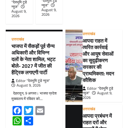
"देवभूमि टूडे
"देवभूमि टूडे
न्यूज"
न्यूज"
August 9,
August 9,
2026
2026
उत्तराखंड
उत्तराखंड
आपदा राहत में
भाजपा में सैकड़ों पूर्व सैन्य
त्वरित कार्रवाई
अधिकारी और विभिन्न
और आयुष सेवाओं
दलों के नेता शामिल, भट्ट
का सुदृढ़ीकरण
बोले- 2027 में जीत की
सरकार की
हैट्रिक लगाएगी पार्टी
प्राथमिकता: मदन
कौशिक
Editor "देवभूमि टूडे न्यूज"
August 9, 2026
Editor "देवभूमि टूडे
न्यूज"
August 9,
देहरादून, 9 अगस्त। भाजपा प्रदेश
2026
मुख्यालय में रविवार को…
Facebook
Twitter
Email
उत्तराखंड
आपदा प्रबंधन में
WhatsApp
Share
राहत दरों और