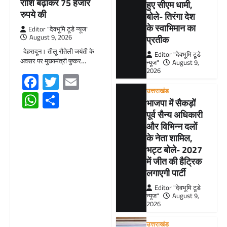
राशि बढ़ाकर 75 हजार
हुए सीएम धामी,
रुपये की
बोले- तिरंगा देश
के स्वाभिमान का
Editor "देवभूमि टूडे न्यूज"
August 9, 2026
प्रतीक
देहरादून। तीलू रौतेली जयंती के
Editor "देवभूमि टूडे
अवसर पर मुख्यमंत्री पुष्कर…
न्यूज"
August 9,
2026
Facebook
Twitter
Email
उत्तराखंड
WhatsApp
Share
भाजपा में सैकड़ों
पूर्व सैन्य अधिकारी
और विभिन्न दलों
के नेता शामिल,
भट्ट बोले- 2027
में जीत की हैट्रिक
लगाएगी पार्टी
Editor "देवभूमि टूडे
न्यूज"
August 9,
2026
उत्तराखंड