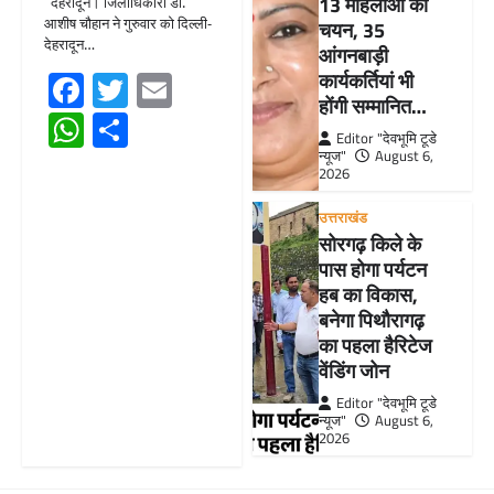
13 महिलाओं का
देहरादून। जिलाधिकारी डॉ.
आशीष चौहान ने गुरुवार को दिल्ली-
चयन, 35
देहरादून…
आंगनबाड़ी
Facebook
Twitter
Email
कार्यकर्तियां भी
होंगी सम्मानित…
WhatsApp
Share
Editor "देवभूमि टूडे
न्यूज"
August 6,
2026
उत्तराखंड
सोरगढ़ किले के
पास होगा पर्यटन
हब का विकास,
बनेगा पिथौरागढ़
का पहला हैरिटेज
वेंडिंग जोन
Editor "देवभूमि टूडे
न्यूज"
August 6,
2026