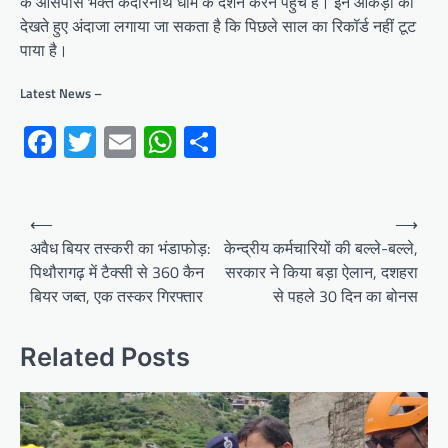
के आसपास भक्त केदारनाथ धाम के दर्शन करने पहुंचे हैं। इन आंकड़ों को
देखते हुए अंदाजा लगाया जा सकता है कि पिछले साल का रिकॉर्ड नहीं टूट
पाया है।
Latest News –
Facebook
Twitter
Email
WhatsApp
Share
Post
⟵
⟶
navigation
अवैध बियर तस्करी का भंडाफोड़:
केन्द्रीय कर्मचारियों की बल्ले-बल्ले,
पिथौरागढ़ में टैक्सी से 360 कैन
सरकार ने किया बड़ा ऐलान, दशहरा
बियर जब्त, एक तस्कर गिरफ्तार
से पहले 30 दिन का बोनस
Related Posts