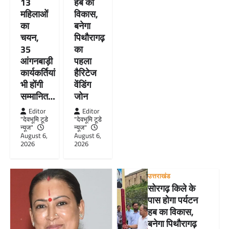
13
हब का
महिलाओं
विकास,
का
बनेगा
चयन,
पिथौरागढ़
35
का
आंगनबाड़ी
पहला
कार्यकर्तियां
हैरिटेज
भी होंगी
वेंडिंग
सम्मानित…
जोन
Editor
Editor
"देवभूमि टूडे
"देवभूमि टूडे
न्यूज"
न्यूज"
August 6,
August 6,
2026
2026
उत्तराखंड
सोरगढ़ किले के
पास होगा पर्यटन
हब का विकास,
बनेगा पिथौरागढ़