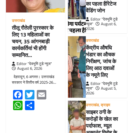
का पहला हैरिटेज
वेंडिंग जोन
Editor "देवभूमि टूडे
उत्तराखंड
न्यूज"
August 6,
तीलू रौतेली पुरस्कार के
2026
लिए 13 महिलाओं का
चयन, 35 आंगनबाड़ी
उत्तराखंड
केंद्रीय औषधि
कार्यकर्तियां भी होंगी
भंडार का औचक
सम्मानित…
निरीक्षण, जांच के
Editor "देवभूमि टूडे न्यूज"
लिए आठ दवाओं
August 6, 2026
के नमूने लिए
देहरादून, 6 अगस्त। उत्तराखंड
सरकार ने वित्तीय वर्ष 2025-26…
Editor "देवभूमि टूडे
न्यूज"
August 5,
Facebook
Twitter
Email
2026
WhatsApp
Share
उत्तराखंड
,
क्राइम
साइबर ठगी के
करोड़ों के खेल का
पर्दाफाश, म्यूल
अकाउंट गिरोह के