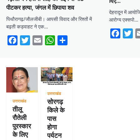
दिए…
पीटकर हत्या, जंगल में छिपाया शव
देहरादून में आयोज
पिथौरागढ़/जौलजीबी। आपसी विवाद और रिश्तों में
आरोग्य एक्सपो…
बढ़ती कड़वाहट ने एक…
Fac
T
Facebook
Twitter
Email
WhatsApp
Share
उत्तराखंड
सोरगढ़
उत्तराखंड
तीलू
किले के
रौतेली
पास
पुरस्कार
होगा
के लिए
पर्यटन