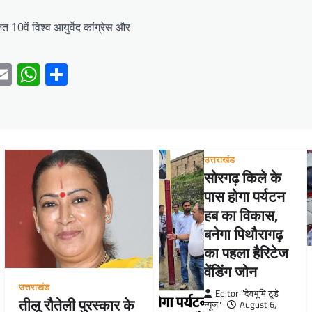
ित 10वें विश्व आयुर्वेद कांग्रेस और
ebook
witter
Email
WhatsApp
Share
उत्तराखंड
सोरगढ़ किले के
पास होगा पर्यटन
हब का विकास,
बनेगा पिथौरागढ़
का पहला हैरिटेज
वेंडिंग जोन
उत्तराखंड
Editor "देवभूमि टूडे
तीलू रौतेली पुरस्कार के
न्यूज"
August 6,