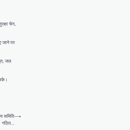
रक्षा चेन,
ाए जाने पर
युत, जल
 सके।
रीय समिति
⟶
गठित…