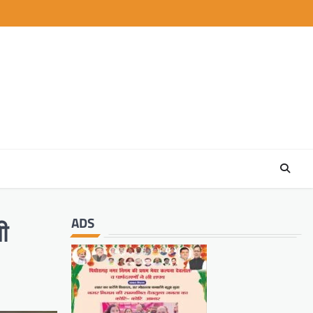
ADS
ी