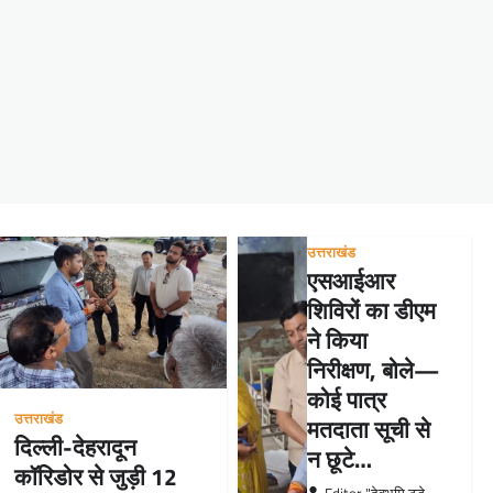
उत्तराखंड
एसआईआर
शिविरों का डीएम
ने किया
निरीक्षण, बोले—
कोई पात्र
उत्तराखंड
मतदाता सूची से
दिल्ली-देहरादून
न छूटे…
कॉरिडोर से जुड़ी 12