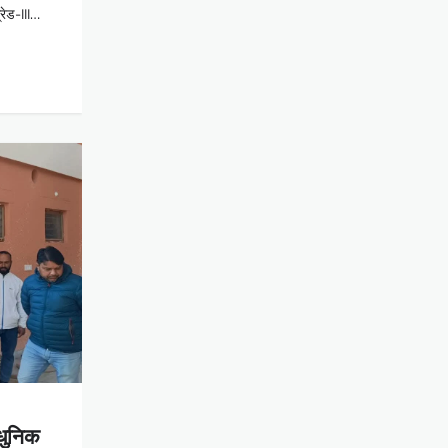
रेड-III…
ाधुनिक