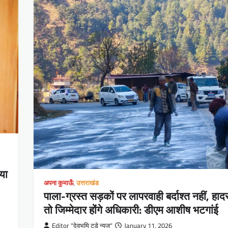
या
अपना कुमाऊँ
,
उत्तराखंड
पाला-ग्रस्त सड़कों पर लापरवाही बर्दाश्त नहीं, हा
तो जिम्मेदार होंगे अधिकारी: डीएम आशीष भटगांई
Editor "देवभूमि टूडे न्यूज"
January 11, 2026