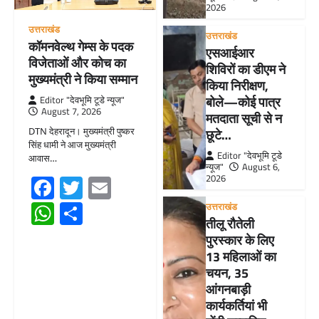
2026
उत्तराखंड
उत्तराखंड
कॉमनवेल्थ गेम्स के पदक
एसआईआर
विजेताओं और कोच का
शिविरों का डीएम ने
मुख्यमंत्री ने किया सम्मान
किया निरीक्षण,
बोले—कोई पात्र
Editor "देवभूमि टूडे न्यूज"
August 7, 2026
मतदाता सूची से न
DTN देहरादून। मुख्यमंत्री पुष्कर
छूटे…
सिंह धामी ने आज मुख्यमंत्री
Editor "देवभूमि टूडे
आवास…
न्यूज"
August 6,
Facebook
Twitter
Email
2026
WhatsApp
Share
उत्तराखंड
तीलू रौतेली
पुरस्कार के लिए
13 महिलाओं का
चयन, 35
आंगनबाड़ी
कार्यकर्तियां भी