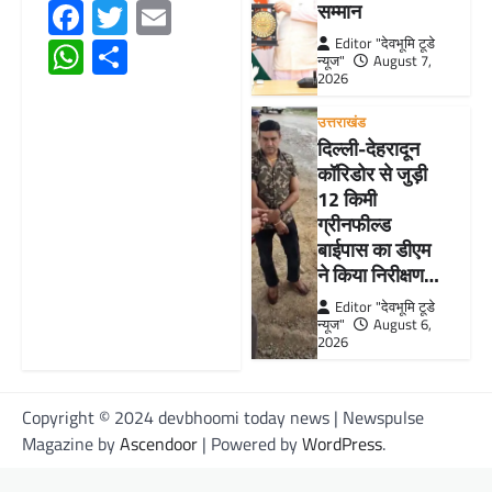
Facebook
Twitter
Email
सम्मान
WhatsApp
Share
Editor "देवभूमि टूडे
न्यूज"
August 7,
2026
उत्तराखंड
दिल्ली-देहरादून
कॉरिडोर से जुड़ी
12 किमी
ग्रीनफील्ड
बाईपास का डीएम
ने किया निरीक्षण…
Editor "देवभूमि टूडे
न्यूज"
August 6,
2026
Copyright © 2024 devbhoomi today news | Newspulse
Magazine by
Ascendoor
| Powered by
WordPress
.