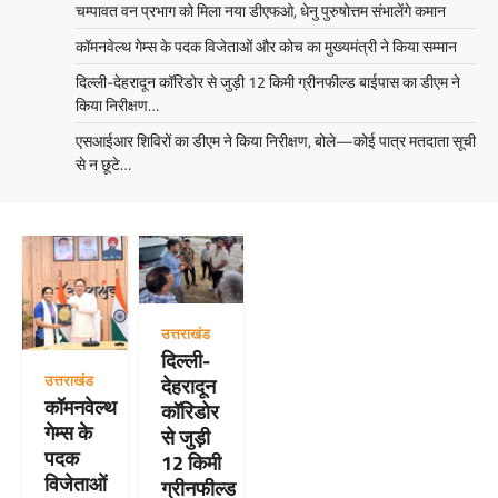
चम्पावत वन प्रभाग को मिला नया डीएफओ, धेनु पुरुषोत्तम संभालेंगे कमान
कॉमनवेल्थ गेम्स के पदक विजेताओं और कोच का मुख्यमंत्री ने किया सम्मान
दिल्ली-देहरादून कॉरिडोर से जुड़ी 12 किमी ग्रीनफील्ड बाईपास का डीएम ने
किया निरीक्षण…
एसआईआर शिविरों का डीएम ने किया निरीक्षण, बोले—कोई पात्र मतदाता सूची
से न छूटे…
उत्तराखंड
दिल्ली-
उत्तराखंड
देहरादून
कॉमनवेल्थ
कॉरिडोर
गेम्स के
से जुड़ी
पदक
12 किमी
विजेताओं
ग्रीनफील्ड