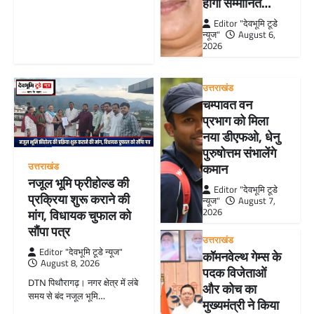
होंगी सम्मानित…
Editor "देवभूमि टूडे
न्यूज"
August 6,
2026
उत्तराखंड
चम्पावत वन
प्रभाग को मिला
नया डीएफओ, धेनु
पुरुषोत्तम संभालेंगे
उत्तराखंड
कमान
नजूल भूमि फ्रीहोल्ड की
Editor "देवभूमि टूडे
प्रक्रिया शुरू कराने की
न्यूज"
August 7,
2026
मांग, विधायक चुफाल को
सौंपा पत्र
उत्तराखंड
Editor "देवभूमि टूडे न्यूज"
कॉमनवेल्थ गेम्स के
August 8, 2026
पदक विजेताओं
DTN पिथौरागढ़। नगर क्षेत्र में लंबे
और कोच का
समय से बंद नजूल भूमि…
मुख्यमंत्री ने किया