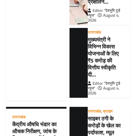
प्रक्षालन…
Editor "देवभूमि टूडे
न्यूज"
August 4,
2026
उत्तराखंड
मुख्यमंत्री ने
विभिन्न विकास
योजनाओं के लिए
₹5 करोड़ की
वित्तीय स्वीकृति
दी…
Editor "देवभूमि टूडे
न्यूज"
August 4,
2026
उत्तराखंड
,
क्राइम
उत्तराखंड
साइबर ठगी के
केंद्रीय औषधि भंडार का
करोड़ों के खेल का
औचक निरीक्षण, जांच के
पर्दाफाश, म्यूल