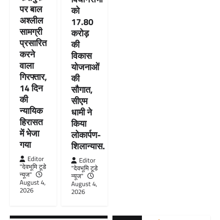
पर बाल
को
अश्लील
17.80
सामग्री
करोड़
प्रसारित
की
करने
विकास
वाला
योजनाओं
गिरफ्तार,
की
14 दिन
सौगात,
की
सीएम
न्यायिक
धामी ने
हिरासत
किया
में भेजा
लोकार्पण-
गया
शिलान्यास.
Editor
Editor
"देवभूमि टूडे
"देवभूमि टूडे
न्यूज"
न्यूज"
August 4,
August 4,
2026
2026