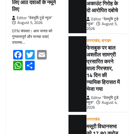
लिए आठ दवाओं के नमूने
अकाउंट गिरोह के
लिए
दो आरोपित दबोचे
Editor "देवभूमि टूडे न्यूज"
Editor "देवभूमि टूडे
August 5, 2026
न्यूज"
August 5,
2026
DTN चंपावत। आम जनता को
गुणवत्तापूर्ण और मानक दवाएं
उत्तराखंड
,
क्राइम
उपलब्ध…
फेसबुक पर बाल
Facebook
Twitter
Email
अश्लील सामग्री
प्रसारित करने
WhatsApp
Share
वाला गिरफ्तार,
14 दिन की
न्यायिक हिरासत में
भेजा गया
Editor "देवभूमि टूडे
न्यूज"
August 4,
2026
उत्तराखंड
मसूरी विधानसभा
को 17.80 करोड़