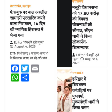
उत्तराखंड
उत्तराखंड
,
क्राइम
मसूरी विधानसभा
फेसबुक पर बाल अश्लील
को 17.80 करोड़
सामग्री प्रसारित करने
की विकास
वाला गिरफ्तार, 14 दिन
योजनाओं की
की न्यायिक हिरासत में
सौगात, सीएम
भेजा गया
धामी ने किया
लोकार्पण-
Editor "देवभूमि टूडे न्यूज"
August 4, 2026
शिलान्यास.
DTN पिथौरागढ़। साइबर अपराधों
Editor "देवभूमि टूडे
के खिलाफ चलाए जा रहे अभियान…
न्यूज"
August 4,
2026
Facebook
Twitter
Email
उत्तराखंड
WhatsApp
Share
हरिद्वार में
शिवभक्त
कांवड़ियों पर
पुष्पवर्षा,
मुख्यमंत्री धामी ने
किया चरण