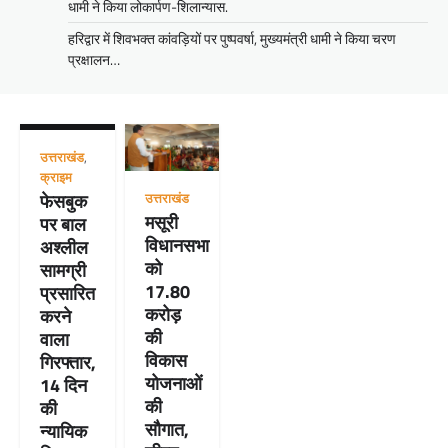
धामी ने किया लोकार्पण-शिलान्यास.
हरिद्वार में शिवभक्त कांवड़ियों पर पुष्पवर्षा, मुख्यमंत्री धामी ने किया चरण
प्रक्षालन…
उत्तराखंड
,
क्राइम
फेसबुक
उत्तराखंड
मसूरी
पर बाल
विधानसभा
अश्लील
को
सामग्री
17.80
प्रसारित
करोड़
करने
की
वाला
विकास
गिरफ्तार,
योजनाओं
14 दिन
की
की
सौगात,
न्यायिक