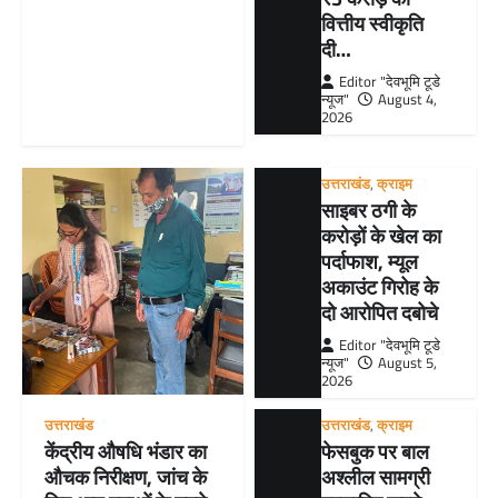
वित्तीय स्वीकृति
दी…
Editor "देवभूमि टूडे
न्यूज"
August 4,
2026
उत्तराखंड
,
क्राइम
साइबर ठगी के
करोड़ों के खेल का
पर्दाफाश, म्यूल
अकाउंट गिरोह के
दो आरोपित दबोचे
Editor "देवभूमि टूडे
न्यूज"
August 5,
2026
उत्तराखंड
उत्तराखंड
,
क्राइम
केंद्रीय औषधि भंडार का
फेसबुक पर बाल
औचक निरीक्षण, जांच के
अश्लील सामग्री