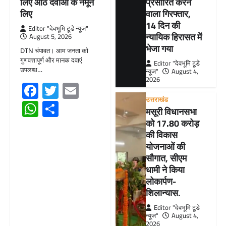
लिए आठ दवाओं के नमूने
प्रसारित करने
लिए
वाला गिरफ्तार,
14 दिन की
Editor "देवभूमि टूडे न्यूज"
न्यायिक हिरासत में
August 5, 2026
भेजा गया
DTN चंपावत। आम जनता को
गुणवत्तापूर्ण और मानक दवाएं
Editor "देवभूमि टूडे
उपलब्ध…
न्यूज"
August 4,
2026
Facebook
Twitter
Email
उत्तराखंड
WhatsApp
Share
मसूरी विधानसभा
को 17.80 करोड़
की विकास
योजनाओं की
सौगात, सीएम
धामी ने किया
लोकार्पण-
शिलान्यास.
Editor "देवभूमि टूडे
न्यूज"
August 4,
2026