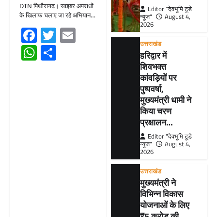
DTN पिथौरागढ़। साइबर अपराधों
Editor "देवभूमि टूडे
के खिलाफ चलाए जा रहे अभियान…
न्यूज"
August 4,
2026
Facebook
Twitter
Email
उत्तराखंड
WhatsApp
Share
हरिद्वार में
शिवभक्त
कांवड़ियों पर
पुष्पवर्षा,
मुख्यमंत्री धामी ने
किया चरण
प्रक्षालन…
Editor "देवभूमि टूडे
न्यूज"
August 4,
2026
उत्तराखंड
मुख्यमंत्री ने
विभिन्न विकास
योजनाओं के लिए
₹5 करोड़ की