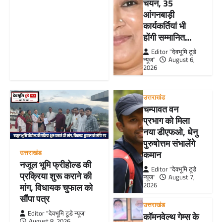
चयन, 35
आंगनबाड़ी
कार्यकर्तियां भी
होंगी सम्मानित…
Editor "देवभूमि टूडे
न्यूज"
August 6,
2026
उत्तराखंड
चम्पावत वन
प्रभाग को मिला
नया डीएफओ, धेनु
पुरुषोत्तम संभालेंगे
उत्तराखंड
कमान
नजूल भूमि फ्रीहोल्ड की
Editor "देवभूमि टूडे
प्रक्रिया शुरू कराने की
न्यूज"
August 7,
2026
मांग, विधायक चुफाल को
सौंपा पत्र
उत्तराखंड
Editor "देवभूमि टूडे न्यूज"
कॉमनवेल्थ गेम्स के
August 8, 2026