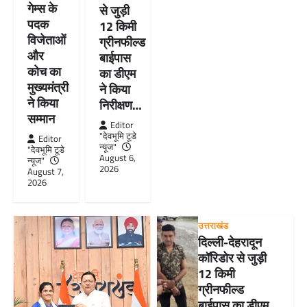
गेम्स के
से जुड़ी
पदक
12 किमी
विजेताओं
ग्रीनफील्ड
और
बाईपास
कोच का
का डीएम
मुख्यमंत्री
ने किया
ने किया
निरीक्षण…
सम्मान
Editor
"देवभूमि टूडे
Editor
न्यूज"
"देवभूमि टूडे
August 6,
न्यूज"
2026
August 7,
2026
उत्तराखंड
दिल्ली-देहरादून
कॉरिडोर से जुड़ी
12 किमी
ग्रीनफील्ड
बाईपास का डीएम