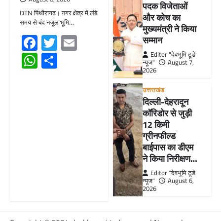
पदक विजेताओं
DTN पिथौरागढ़। नगर क्षेत्र में लंबे
और कोच का
समय से बंद नजूल भूमि…
मुख्यमंत्री ने किया
Facebook
Twitter
Email
सम्मान
WhatsApp
Share
Editor "देवभूमि टूडे
न्यूज"
August 7,
2026
उत्तराखंड
दिल्ली-देहरादून
कॉरिडोर से जुड़ी
12 किमी
ग्रीनफील्ड
बाईपास का डीएम
ने किया निरीक्षण…
Editor "देवभूमि टूडे
न्यूज"
August 6,
2026