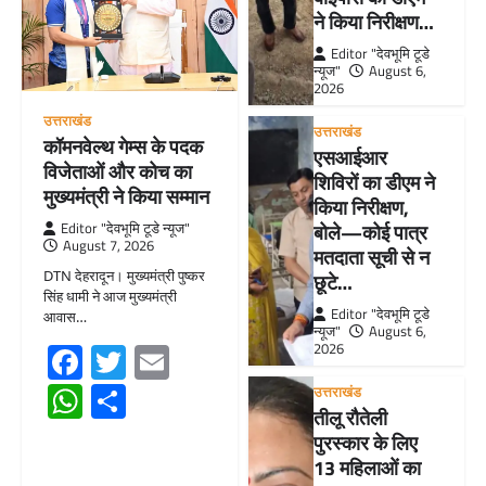
ने किया निरीक्षण…
Editor "देवभूमि टूडे
न्यूज"
August 6,
2026
उत्तराखंड
उत्तराखंड
कॉमनवेल्थ गेम्स के पदक
एसआईआर
विजेताओं और कोच का
शिविरों का डीएम ने
मुख्यमंत्री ने किया सम्मान
किया निरीक्षण,
बोले—कोई पात्र
Editor "देवभूमि टूडे न्यूज"
August 7, 2026
मतदाता सूची से न
DTN देहरादून। मुख्यमंत्री पुष्कर
छूटे…
सिंह धामी ने आज मुख्यमंत्री
Editor "देवभूमि टूडे
आवास…
न्यूज"
August 6,
Facebook
Twitter
Email
2026
WhatsApp
Share
उत्तराखंड
तीलू रौतेली
पुरस्कार के लिए
13 महिलाओं का