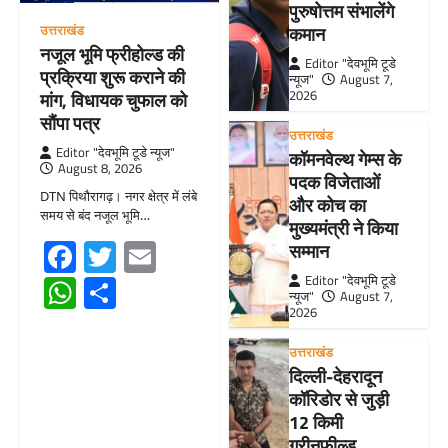
पुरुषोत्तम संभालेंगे
उत्तराखंड
कमान
नजूल भूमि फ्रीहोल्ड की
Editor "देवभूमि टूडे
प्रक्रिया शुरू कराने की
न्यूज"
August 7,
2026
मांग, विधायक चुफाल को
सौंपा पत्र
उत्तराखंड
Editor "देवभूमि टूडे न्यूज"
कॉमनवेल्थ गेम्स के
August 8, 2026
पदक विजेताओं
DTN पिथौरागढ़। नगर क्षेत्र में लंबे
और कोच का
समय से बंद नजूल भूमि…
मुख्यमंत्री ने किया
Facebook
Twitter
Email
सम्मान
WhatsApp
Share
Editor "देवभूमि टूडे
न्यूज"
August 7,
2026
उत्तराखंड
दिल्ली-देहरादून
कॉरिडोर से जुड़ी
12 किमी
ग्रीनफील्ड