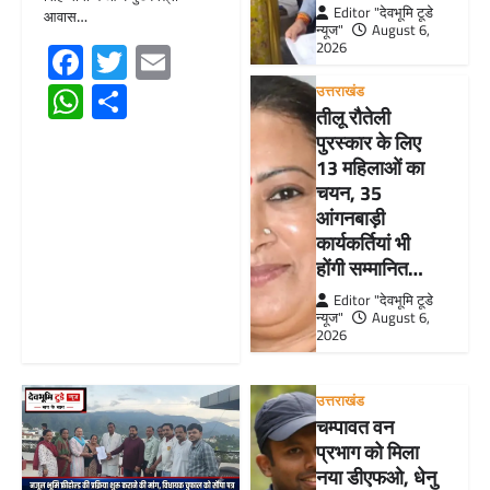
Editor "देवभूमि टूडे
आवास…
न्यूज"
August 6,
Facebook
Twitter
Email
2026
WhatsApp
Share
उत्तराखंड
तीलू रौतेली
पुरस्कार के लिए
13 महिलाओं का
चयन, 35
आंगनबाड़ी
कार्यकर्तियां भी
होंगी सम्मानित…
Editor "देवभूमि टूडे
न्यूज"
August 6,
2026
उत्तराखंड
चम्पावत वन
प्रभाग को मिला
नया डीएफओ, धेनु