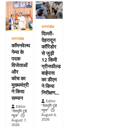
उत्तराखंड
दिल्ली-
उत्तराखंड
देहरादून
कॉमनवेल्थ
कॉरिडोर
गेम्स के
से जुड़ी
पदक
12 किमी
विजेताओं
ग्रीनफील्ड
और
बाईपास
कोच का
का डीएम
मुख्यमंत्री
ने किया
ने किया
निरीक्षण…
सम्मान
Editor
"देवभूमि टूडे
Editor
न्यूज"
"देवभूमि टूडे
August 6,
न्यूज"
2026
August 7,
2026