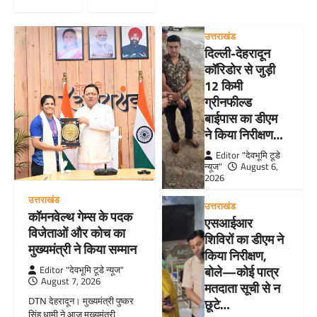
उत्तराखंड
दिल्ली-देहरादून
कॉरिडोर से जुड़ी
12 किमी
ग्रीनफील्ड
बाईपास का डीएम
ने किया निरीक्षण…
Editor "देवभूमि टूडे
न्यूज"
August 6,
2026
उत्तराखंड
उत्तराखंड
कॉमनवेल्थ गेम्स के पदक
एसआईआर
विजेताओं और कोच का
शिविरों का डीएम ने
मुख्यमंत्री ने किया सम्मान
किया निरीक्षण,
बोले—कोई पात्र
Editor "देवभूमि टूडे न्यूज"
August 7, 2026
मतदाता सूची से न
DTN देहरादून। मुख्यमंत्री पुष्कर
छूटे…
सिंह धामी ने आज मुख्यमंत्री