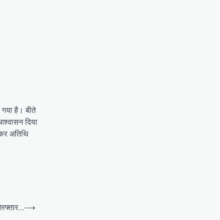
 गया है। बीते
ा आश्वासन दिया
लेकर अतिथि
िरफ्तार…
⟶