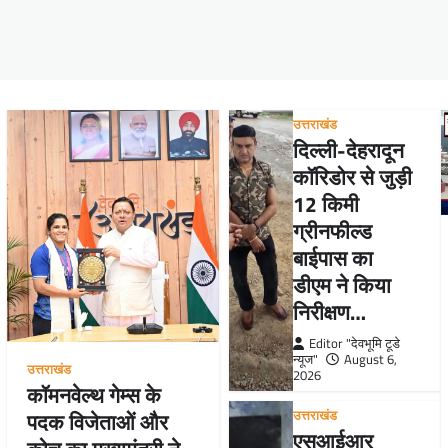
उत्तराखंड
दिल्ली-देहरादून
कॉरिडोर से जुड़ी
12 किमी
ग्रीनफील्ड
बाईपास का
डीएम ने किया
निरीक्षण…
Editor "देवभूमि टूडे
न्यूज"
August 6,
उत्तराखंड
2026
कॉमनवेल्थ गेम्स के
उत्तराखंड
पदक विजेताओं और
एसआईआर