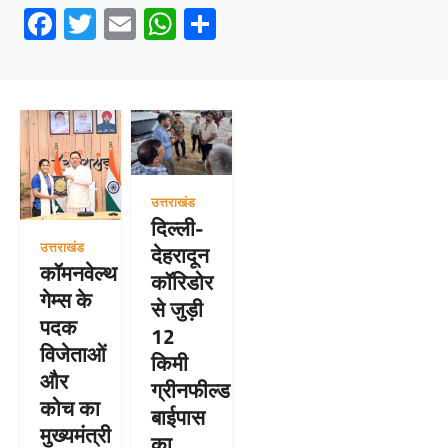
Facebook
Twitter
Email
WhatsApp
Share
उत्तराखंड
दिल्ली-
उत्तराखंड
देहरादून
कॉमनवेल्थ
कॉरिडोर
गेम्स के
से जुड़ी
पदक
12
विजेताओं
किमी
और
ग्रीनफील्ड
कोच का
बाईपास
मुख्यमंत्री
का