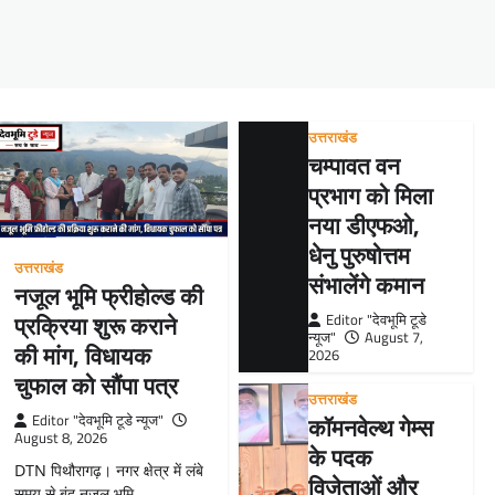
उत्तराखंड
चम्पावत वन
प्रभाग को मिला
नया डीएफओ,
धेनु पुरुषोत्तम
उत्तराखंड
संभालेंगे कमान
नजूल भूमि फ्रीहोल्ड की
प्रक्रिया शुरू कराने
Editor "देवभूमि टूडे
न्यूज"
August 7,
की मांग, विधायक
2026
चुफाल को सौंपा पत्र
उत्तराखंड
कॉमनवेल्थ गेम्स
Editor "देवभूमि टूडे न्यूज"
August 8, 2026
के पदक
DTN पिथौरागढ़। नगर क्षेत्र में लंबे
विजेताओं और
समय से बंद नजूल भूमि…