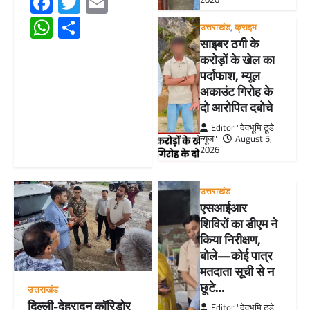
Facebook
Twitter
Email
WhatsApp
Share
उत्तराखंड
,
क्राइम
साइबर ठगी के
करोड़ों के खेल का
पर्दाफाश, म्यूल
अकाउंट गिरोह के
दो आरोपित दबोचे
Editor "देवभूमि टूडे
न्यूज"
August 5,
2026
उत्तराखंड
एसआईआर
शिविरों का डीएम ने
किया निरीक्षण,
बोले—कोई पात्र
मतदाता सूची से न
छूटे…
उत्तराखंड
दिल्ली-देहरादून कॉरिडोर
Editor "देवभूमि टूडे