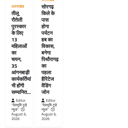
सोरगढ़
उत्तराखंड
तीलू
किले के
रौतेली
पास
पुरस्कार
होगा
के लिए
पर्यटन
13
हब का
महिलाओं
विकास,
का
बनेगा
चयन,
पिथौरागढ़
35
का
आंगनबाड़ी
पहला
कार्यकर्तियां
हैरिटेज
भी होंगी
वेंडिंग
सम्मानित…
जोन
Editor
Editor
"देवभूमि टूडे
"देवभूमि टूडे
न्यूज"
न्यूज"
August 6,
August 6,
2026
2026