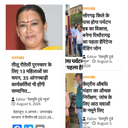
उत्तराखंड
सोरगढ़ किले के
पास होगा पर्यटन
हब का विकास,
बनेगा पिथौरागढ़
का पहला हैरिटेज
वेंडिंग जोन
Editor "देवभूमि टूडे
उत्तराखंड
न्यूज"
August 6,
तीलू रौतेली पुरस्कार के
2026
लिए 13 महिलाओं का
चयन, 35 आंगनबाड़ी
उत्तराखंड
केंद्रीय औषधि
कार्यकर्तियां भी होंगी
भंडार का औचक
सम्मानित…
निरीक्षण, जांच के
Editor "देवभूमि टूडे न्यूज"
लिए आठ दवाओं
August 6, 2026
के नमूने लिए
देहरादून, 6 अगस्त। उत्तराखंड
सरकार ने वित्तीय वर्ष 2025-26…
Editor "देवभूमि टूडे
न्यूज"
August 5,
2026