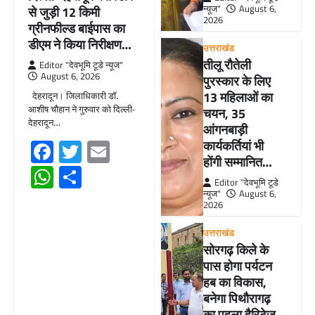
न्यूज"
August 6,
से जुड़ी 12 किमी
2026
ग्रीनफील्ड बाईपास का
डीएम ने किया निरीक्षण…
उत्तराखंड
तीलू रौतेली
Editor "देवभूमि टूडे न्यूज"
August 6, 2026
पुरस्कार के लिए
13 महिलाओं का
देहरादून। जिलाधिकारी डॉ.
आशीष चौहान ने गुरुवार को दिल्ली-
चयन, 35
देहरादून…
आंगनबाड़ी
Facebook
Twitter
Email
कार्यकर्तियां भी
होंगी सम्मानित…
WhatsApp
Share
Editor "देवभूमि टूडे
न्यूज"
August 6,
2026
उत्तराखंड
सोरगढ़ किले के
पास होगा पर्यटन
हब का विकास,
बनेगा पिथौरागढ़
का पहला हैरिटेज