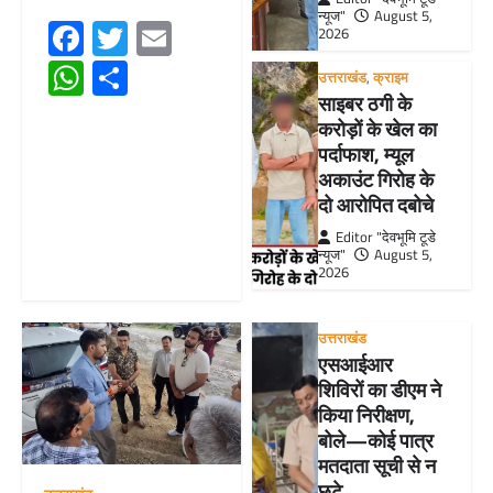
न्यूज"
August 5,
Facebook
Twitter
Email
2026
WhatsApp
Share
उत्तराखंड
,
क्राइम
साइबर ठगी के
करोड़ों के खेल का
पर्दाफाश, म्यूल
अकाउंट गिरोह के
दो आरोपित दबोचे
Editor "देवभूमि टूडे
न्यूज"
August 5,
2026
उत्तराखंड
एसआईआर
शिविरों का डीएम ने
किया निरीक्षण,
बोले—कोई पात्र
मतदाता सूची से न
छूटे…