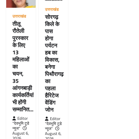
उत्तराखंड
सोरगढ़
उत्तराखंड
तीलू
किले के
रौतेली
पास
पुरस्कार
होगा
के लिए
पर्यटन
13
हब का
महिलाओं
विकास,
का
बनेगा
चयन,
पिथौरागढ़
35
का
आंगनबाड़ी
पहला
कार्यकर्तियां
हैरिटेज
भी होंगी
वेंडिंग
सम्मानित…
जोन
Editor
Editor
"देवभूमि टूडे
"देवभूमि टूडे
न्यूज"
न्यूज"
August 6,
August 6,
2026
2026