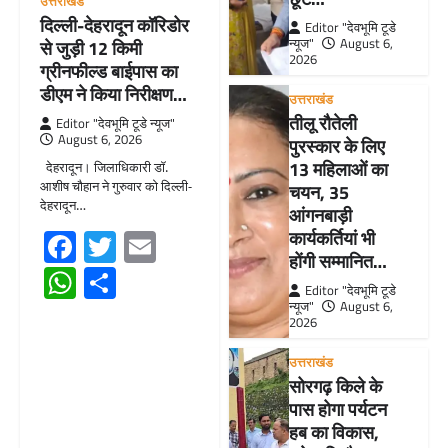
उत्तराखंड
दिल्ली-देहरादून कॉरिडोर
Editor "देवभूमि टूडे
न्यूज"
August 6,
से जुड़ी 12 किमी
2026
ग्रीनफील्ड बाईपास का
डीएम ने किया निरीक्षण…
उत्तराखंड
तीलू रौतेली
Editor "देवभूमि टूडे न्यूज"
August 6, 2026
पुरस्कार के लिए
13 महिलाओं का
देहरादून। जिलाधिकारी डॉ.
आशीष चौहान ने गुरुवार को दिल्ली-
चयन, 35
देहरादून…
आंगनबाड़ी
Facebook
Twitter
Email
कार्यकर्तियां भी
होंगी सम्मानित…
WhatsApp
Share
Editor "देवभूमि टूडे
न्यूज"
August 6,
2026
उत्तराखंड
सोरगढ़ किले के
पास होगा पर्यटन
हब का विकास,