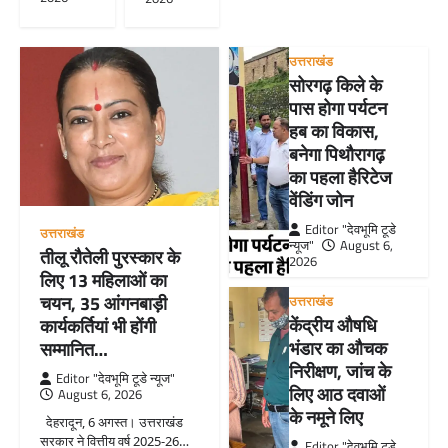
उत्तराखंड
सोरगढ़ किले के
पास होगा पर्यटन
हब का विकास,
बनेगा पिथौरागढ़
का पहला हैरिटेज
वेंडिंग जोन
Editor "देवभूमि टूडे
उत्तराखंड
न्यूज"
August 6,
तीलू रौतेली पुरस्कार के
2026
लिए 13 महिलाओं का
चयन, 35 आंगनबाड़ी
उत्तराखंड
केंद्रीय औषधि
कार्यकर्तियां भी होंगी
भंडार का औचक
सम्मानित…
निरीक्षण, जांच के
Editor "देवभूमि टूडे न्यूज"
लिए आठ दवाओं
August 6, 2026
के नमूने लिए
देहरादून, 6 अगस्त। उत्तराखंड
सरकार ने वित्तीय वर्ष 2025-26…
Editor "देवभूमि टूडे