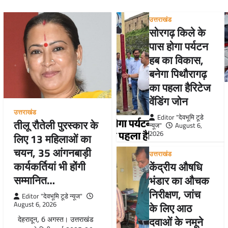
उत्तराखंड
सोरगढ़ किले के
पास होगा पर्यटन
हब का विकास,
बनेगा पिथौरागढ़
का पहला हैरिटेज
वेंडिंग जोन
उत्तराखंड
Editor "देवभूमि टूडे
तीलू रौतेली पुरस्कार के
न्यूज"
August 6,
2026
लिए 13 महिलाओं का
चयन, 35 आंगनबाड़ी
उत्तराखंड
कार्यकर्तियां भी होंगी
केंद्रीय औषधि
सम्मानित…
भंडार का औचक
निरीक्षण, जांच
Editor "देवभूमि टूडे न्यूज"
August 6, 2026
के लिए आठ
दवाओं के नमूने
देहरादून, 6 अगस्त। उत्तराखंड