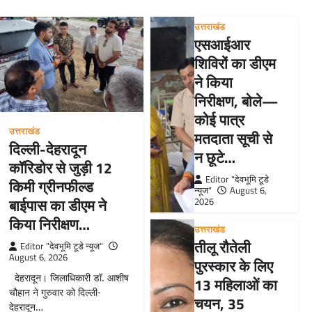
उत्तराखंड
एसआईआर
शिविरों का डीएम
ने किया
निरीक्षण, बोले—
कोई पात्र
उत्तराखंड
मतदाता सूची से
दिल्ली-देहरादून
न छूटे…
कॉरिडोर से जुड़ी 12
Editor "देवभूमि टूडे
किमी ग्रीनफील्ड
न्यूज"
August 6,
बाईपास का डीएम ने
2026
किया निरीक्षण…
उत्तराखंड
तीलू रौतेली
Editor "देवभूमि टूडे न्यूज"
August 6, 2026
पुरस्कार के लिए
देहरादून। जिलाधिकारी डॉ. आशीष
13 महिलाओं का
चौहान ने गुरुवार को दिल्ली-
चयन, 35
देहरादून…