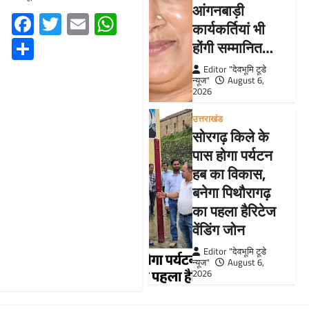
आंगनबाड़ी
Facebook
Twitter
Email
WhatsApp
कार्यकर्तियां भी
Share
होंगी सम्मानित…
Editor "देवभूमि टूडे
न्यूज"
August 6,
2026
उत्तराखंड
सोरगढ़ किले के
पास होगा पर्यटन
हब का विकास,
बनेगा पिथौरागढ़
का पहला हैरिटेज
वेंडिंग जोन
Editor "देवभूमि टूडे
न्यूज"
August 6,
2026