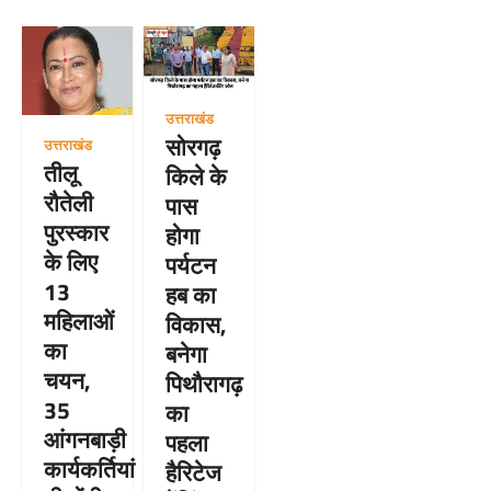
उत्तराखंड
सोरगढ़
उत्तराखंड
तीलू
किले के
रौतेली
पास
पुरस्कार
होगा
के लिए
पर्यटन
13
हब का
महिलाओं
विकास,
का
बनेगा
चयन,
पिथौरागढ़
35
का
आंगनबाड़ी
पहला
कार्यकर्तियां
हैरिटेज