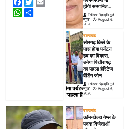
Facebook
Twitter
Email
होंगी सम्मानित…
WhatsApp
Share
Editor "देवभूमि टूडे
न्यूज"
August 6,
2026
उत्तराखंड
सोरगढ़ किले के
पास होगा पर्यटन
हब का विकास,
बनेगा पिथौरागढ़
का पहला हैरिटेज
वेंडिंग जोन
Editor "देवभूमि टूडे
न्यूज"
August 6,
2026
उत्तराखंड
कॉमनवेल्थ गेम्स के
पदक विजेताओं