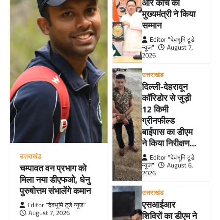
और कोच का
मुख्यमंत्री ने किया
सम्मान
Editor "देवभूमि टूडे
न्यूज"
August 7,
2026
उत्तराखंड
दिल्ली-देहरादून
कॉरिडोर से जुड़ी
12 किमी
ग्रीनफील्ड
बाईपास का डीएम
ने किया निरीक्षण…
उत्तराखंड
Editor "देवभूमि टूडे
न्यूज"
August 6,
चम्पावत वन प्रभाग को
2026
मिला नया डीएफओ, धेनु
पुरुषोत्तम संभालेंगे कमान
उत्तराखंड
एसआईआर
Editor "देवभूमि टूडे न्यूज"
August 7, 2026
शिविरों का डीएम ने