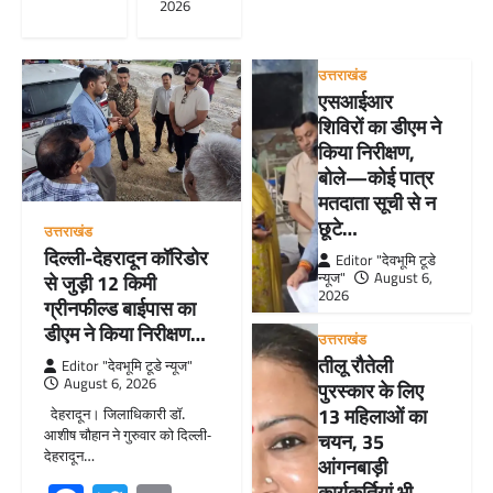
2026
उत्तराखंड
एसआईआर
शिविरों का डीएम ने
किया निरीक्षण,
बोले—कोई पात्र
मतदाता सूची से न
छूटे…
उत्तराखंड
दिल्ली-देहरादून कॉरिडोर
Editor "देवभूमि टूडे
न्यूज"
August 6,
से जुड़ी 12 किमी
2026
ग्रीनफील्ड बाईपास का
डीएम ने किया निरीक्षण…
उत्तराखंड
तीलू रौतेली
Editor "देवभूमि टूडे न्यूज"
August 6, 2026
पुरस्कार के लिए
13 महिलाओं का
देहरादून। जिलाधिकारी डॉ.
आशीष चौहान ने गुरुवार को दिल्ली-
चयन, 35
देहरादून…
आंगनबाड़ी
कार्यकर्तियां भी