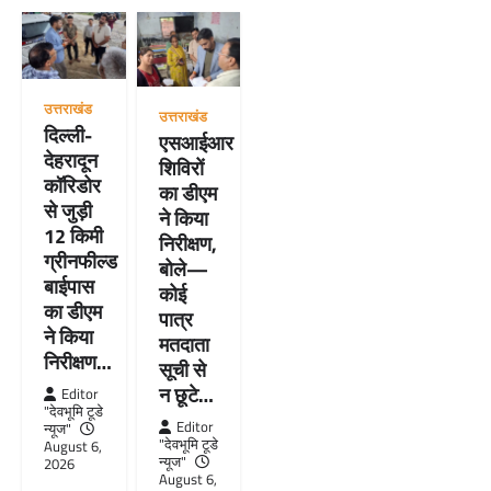
उत्तराखंड
उत्तराखंड
दिल्ली-
एसआईआर
देहरादून
शिविरों
कॉरिडोर
का डीएम
से जुड़ी
ने किया
12 किमी
निरीक्षण,
ग्रीनफील्ड
बोले—
बाईपास
कोई
का डीएम
पात्र
ने किया
मतदाता
निरीक्षण…
सूची से
न छूटे…
Editor
"देवभूमि टूडे
Editor
न्यूज"
"देवभूमि टूडे
August 6,
न्यूज"
2026
August 6,