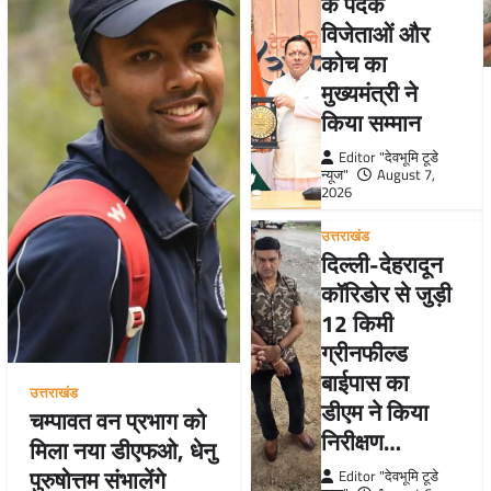
के पदक
विजेताओं और
कोच का
मुख्यमंत्री ने
किया सम्मान
Editor "देवभूमि टूडे
न्यूज"
August 7,
2026
उत्तराखंड
दिल्ली-देहरादून
कॉरिडोर से जुड़ी
12 किमी
ग्रीनफील्ड
बाईपास का
उत्तराखंड
डीएम ने किया
चम्पावत वन प्रभाग को
निरीक्षण…
मिला नया डीएफओ, धेनु
पुरुषोत्तम संभालेंगे
Editor "देवभूमि टूडे