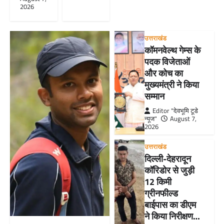
2026
उत्तराखंड
कॉमनवेल्थ गेम्स के
पदक विजेताओं
और कोच का
मुख्यमंत्री ने किया
सम्मान
Editor "देवभूमि टूडे
न्यूज"
August 7,
2026
उत्तराखंड
दिल्ली-देहरादून
कॉरिडोर से जुड़ी
12 किमी
ग्रीनफील्ड
बाईपास का डीएम
ने किया निरीक्षण…