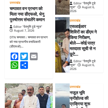
उत्तराखंड
Editor "देवभूमि टूडे
न्यूज"
August 6,
चम्पावत वन प्रभाग को
2026
मिला नया डीएफओ, धेनु
पुरुषोत्तम संभालेंगे कमान
उत्तराखंड
एसआईआर
Editor "देवभूमि टूडे न्यूज"
August 7, 2026
शिविरों का डीएम ने
किया निरीक्षण,
DTN चम्पावत। चम्पावत वन प्रभाग
को नया प्रभागीय वनाधिकारी
बोले—कोई पात्र
(डीएफओ)…
मतदाता सूची से न
Facebook
Twitter
Email
छूटे…
Editor "देवभूमि टूडे
WhatsApp
Share
न्यूज"
August 6,
2026
उत्तराखंड
नजूल भूमि
फ्रीहोल्ड की
प्रक्रिया शुरू