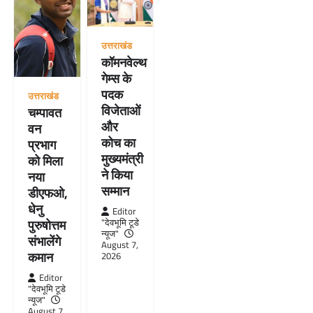
उत्तराखंड
कॉमनवेल्थ
गेम्स के
पदक
उत्तराखंड
विजेताओं
चम्पावत
और
वन
कोच का
प्रभाग
मुख्यमंत्री
को मिला
ने किया
नया
सम्मान
डीएफओ,
धेनु
Editor
"देवभूमि टूडे
पुरुषोत्तम
न्यूज"
संभालेंगे
August 7,
कमान
2026
Editor
"देवभूमि टूडे
न्यूज"
August 7,