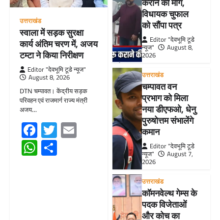
कराने की मांग,
विधायक चुफाल
उत्तराखंड
को सौंपा पत्र
स्वाला में सड़क सुरक्षा
Editor "देवभूमि टूडे
कार्य अंतिम चरण में, अजय
न्यूज"
August 8,
टम्टा ने किया निरीक्षण
2026
Editor "देवभूमि टूडे न्यूज"
उत्तराखंड
August 8, 2026
चम्पावत वन
DTN चम्पावत। केंद्रीय सड़क
प्रभाग को मिला
परिवहन एवं राजमार्ग राज्य मंत्री
नया डीएफओ, धेनु
अजय…
पुरुषोत्तम संभालेंगे
Facebook
Twitter
Email
कमान
WhatsApp
Share
Editor "देवभूमि टूडे
न्यूज"
August 7,
2026
उत्तराखंड
कॉमनवेल्थ गेम्स के
पदक विजेताओं
और कोच का