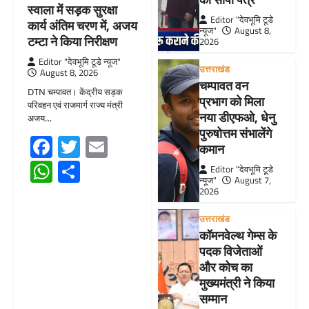
स्वाला में सड़क सुरक्षा
Editor "देवभूमि टूडे
कार्य अंतिम चरण में, अजय
न्यूज"
August 8,
टम्टा ने किया निरीक्षण
2026
Editor "देवभूमि टूडे न्यूज"
उत्तराखंड
August 8, 2026
चम्पावत वन
DTN चम्पावत। केंद्रीय सड़क
प्रभाग को मिला
परिवहन एवं राजमार्ग राज्य मंत्री
नया डीएफओ, धेनु
अजय…
पुरुषोत्तम संभालेंगे
Facebook
Twitter
Email
कमान
WhatsApp
Share
Editor "देवभूमि टूडे
न्यूज"
August 7,
2026
उत्तराखंड
कॉमनवेल्थ गेम्स के
पदक विजेताओं
और कोच का
मुख्यमंत्री ने किया
सम्मान