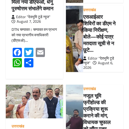
मिला नया डीएफओ, धेनु
पुरुषोत्तम संभालेंगे कमान
उत्तराखंड
एसआईआर
Editor "देवभूमि टूडे न्यूज"
August 7, 2026
शिविरों का डीएम ने
किया निरीक्षण,
DTN चम्पावत। चम्पावत वन प्रभाग
को नया प्रभागीय वनाधिकारी
बोले—कोई पात्र
(डीएफओ)…
मतदाता सूची से न
Facebook
Twitter
Email
छूटे…
Editor "देवभूमि टूडे
WhatsApp
Share
न्यूज"
August 6,
2026
उत्तराखंड
नजूल भूमि
फ्रीहोल्ड की
प्रक्रिया शुरू
कराने की मांग,
विधायक चुफाल
उत्तराखंड
को सौंपा पत्र