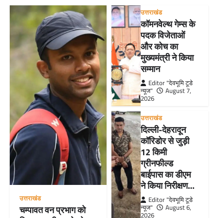
उत्तराखंड
कॉमनवेल्थ गेम्स के
पदक विजेताओं
और कोच का
मुख्यमंत्री ने किया
सम्मान
Editor "देवभूमि टूडे
न्यूज"
August 7,
2026
उत्तराखंड
दिल्ली-देहरादून
कॉरिडोर से जुड़ी
12 किमी
ग्रीनफील्ड
बाईपास का डीएम
ने किया निरीक्षण…
उत्तराखंड
Editor "देवभूमि टूडे
न्यूज"
August 6,
चम्पावत वन प्रभाग को
2026