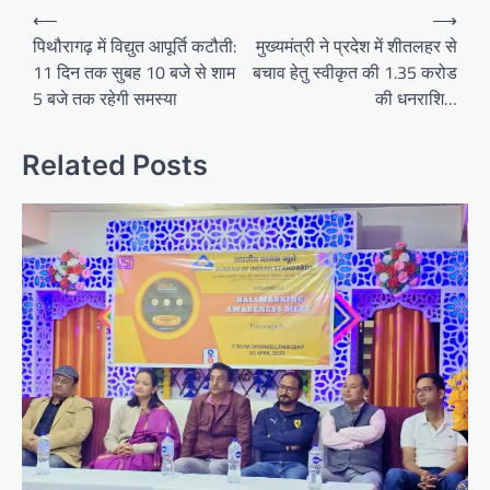
Post
⟵
⟶
navigation
पिथौरागढ़ में विद्युत आपूर्ति कटौती:
मुख्यमंत्री ने प्रदेश में शीतलहर से
11 दिन तक सुबह 10 बजे से शाम
बचाव हेतु स्वीकृत की 1.35 करोड
5 बजे तक रहेगी समस्या
की धनराशि…
Related Posts