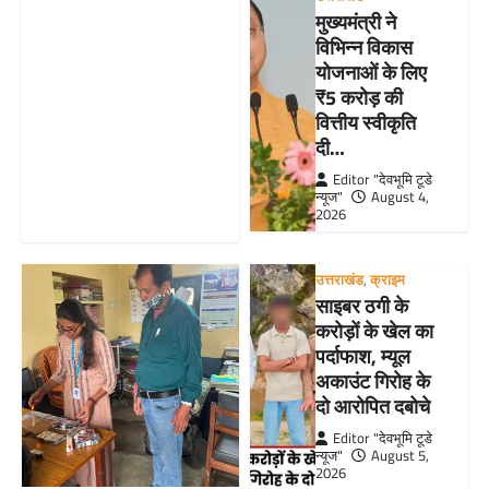
मुख्यमंत्री ने
विभिन्न विकास
योजनाओं के लिए
₹5 करोड़ की
वित्तीय स्वीकृति
दी…
Editor "देवभूमि टूडे
न्यूज"
August 4,
2026
उत्तराखंड
,
क्राइम
साइबर ठगी के
करोड़ों के खेल का
पर्दाफाश, म्यूल
अकाउंट गिरोह के
दो आरोपित दबोचे
Editor "देवभूमि टूडे
न्यूज"
August 5,
2026