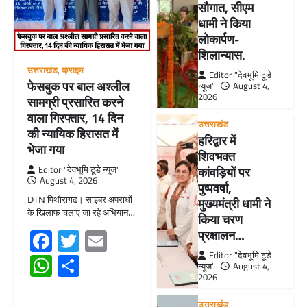
सौगात, सीएम
धामी ने किया
लोकार्पण-
शिलान्यास.
उत्तराखंड
,
क्राइम
Editor "देवभूमि टूडे
फेसबुक पर बाल अश्लील
न्यूज"
August 4,
2026
सामग्री प्रसारित करने
वाला गिरफ्तार, 14 दिन
उत्तराखंड
की न्यायिक हिरासत में
हरिद्वार में
भेजा गया
शिवभक्त
Editor "देवभूमि टूडे न्यूज"
कांवड़ियों पर
August 4, 2026
पुष्पवर्षा,
DTN पिथौरागढ़। साइबर अपराधों
मुख्यमंत्री धामी ने
के खिलाफ चलाए जा रहे अभियान…
किया चरण
Facebook
Twitter
Email
प्रक्षालन…
Editor "देवभूमि टूडे
WhatsApp
Share
न्यूज"
August 4,
2026
उत्तराखंड