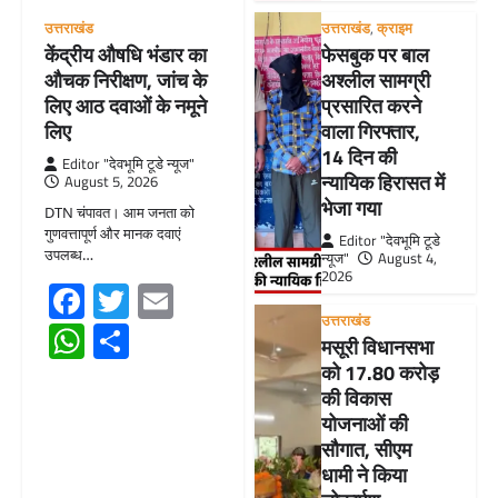
उत्तराखंड
उत्तराखंड
,
क्राइम
केंद्रीय औषधि भंडार का
फेसबुक पर बाल
औचक निरीक्षण, जांच के
अश्लील सामग्री
लिए आठ दवाओं के नमूने
प्रसारित करने
लिए
वाला गिरफ्तार,
14 दिन की
Editor "देवभूमि टूडे न्यूज"
न्यायिक हिरासत में
August 5, 2026
भेजा गया
DTN चंपावत। आम जनता को
गुणवत्तापूर्ण और मानक दवाएं
Editor "देवभूमि टूडे
उपलब्ध…
न्यूज"
August 4,
2026
Facebook
Twitter
Email
उत्तराखंड
WhatsApp
Share
मसूरी विधानसभा
को 17.80 करोड़
की विकास
योजनाओं की
सौगात, सीएम
धामी ने किया