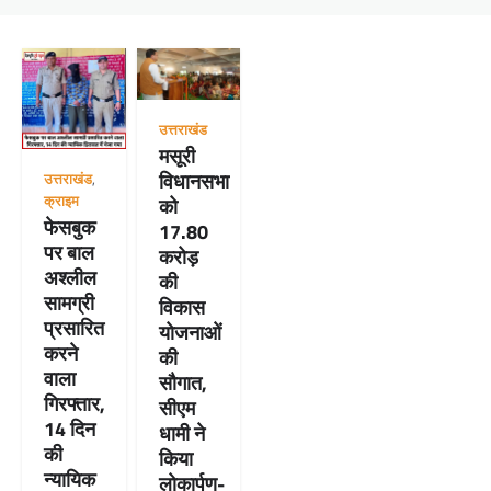
उत्तराखंड
मसूरी
विधानसभा
उत्तराखंड
,
क्राइम
को
फेसबुक
17.80
पर बाल
करोड़
अश्लील
की
सामग्री
विकास
प्रसारित
योजनाओं
करने
की
वाला
सौगात,
गिरफ्तार,
सीएम
14 दिन
धामी ने
की
किया
न्यायिक
लोकार्पण-