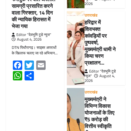
2026
सामग्री प्रसारित करने
वाला गिरफ्तार, 14 दिन
उत्तराखंड
की न्यायिक हिरासत में
हरिद्वार में
भेजा गया
शिवभक्त
Editor "देवभूमि टूडे न्यूज"
कांवड़ियों पर
August 4, 2026
पुष्पवर्षा,
DTN पिथौरागढ़। साइबर अपराधों
मुख्यमंत्री धामी ने
के खिलाफ चलाए जा रहे अभियान…
किया चरण
Facebook
Twitter
Email
प्रक्षालन…
Editor "देवभूमि टूडे
WhatsApp
Share
न्यूज"
August 4,
2026
उत्तराखंड
मुख्यमंत्री ने
विभिन्न विकास
योजनाओं के लिए
₹5 करोड़ की
वित्तीय स्वीकृति