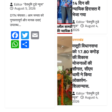
14 दिन की
Editor "देवभूमि टूडे न्यूज"
न्यायिक हिरासत में
August 5, 2026
भेजा गया
DTN चंपावत। आम जनता को
गुणवत्तापूर्ण और मानक दवाएं
Editor "देवभूमि टूडे
उपलब्ध…
न्यूज"
August 4,
2026
Facebook
Twitter
Email
उत्तराखंड
WhatsApp
Share
मसूरी विधानसभा
को 17.80 करोड़
की विकास
योजनाओं की
सौगात, सीएम
धामी ने किया
लोकार्पण-
शिलान्यास.
Editor "देवभूमि टूडे
न्यूज"
August 4,
2026