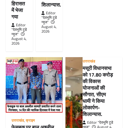
हिरासत
शिलान्यास.
में भेजा
Editor
गया
"देवभूमि टूडे
न्यूज"
Editor
August 4,
"देवभूमि टूडे
2026
न्यूज"
August 4,
2026
उत्तराखंड
मसूरी विधानसभा
को 17.80 करोड़
की विकास
योजनाओं की
सौगात, सीएम
धामी ने किया
लोकार्पण-
शिलान्यास.
उत्तराखंड
,
क्राइम
Editor "देवभूमि टूडे
फेसबुक पर बाल अश्लील
न्यूज"
August 4,