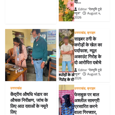
दी…
Editor "देवभूमि टूडे
न्यूज"
August 4,
2026
उत्तराखंड
,
क्राइम
साइबर ठगी के
करोड़ों के खेल का
पर्दाफाश, म्यूल
अकाउंट गिरोह के
दो आरोपित दबोचे
Editor "देवभूमि टूडे
न्यूज"
August 5,
2026
उत्तराखंड
उत्तराखंड
,
क्राइम
केंद्रीय औषधि भंडार का
फेसबुक पर बाल
औचक निरीक्षण, जांच के
अश्लील सामग्री
लिए आठ दवाओं के नमूने
प्रसारित करने
लिए
वाला गिरफ्तार,