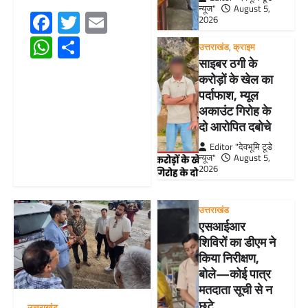
न्यूज"
August 5,
Facebook
Twitter
Email
2026
WhatsApp
Share
उत्तराखंड
,
क्राइम
साइबर ठगी के
करोड़ों के खेल का
पर्दाफाश, म्यूल
अकाउंट गिरोह के
दो आरोपित दबोचे
Editor "देवभूमि टूडे
न्यूज"
August 5,
2026
उत्तराखंड
एसआईआर
शिविरों का डीएम ने
किया निरीक्षण,
बोले—कोई पात्र
मतदाता सूची से न
छूटे…
उत्तराखंड