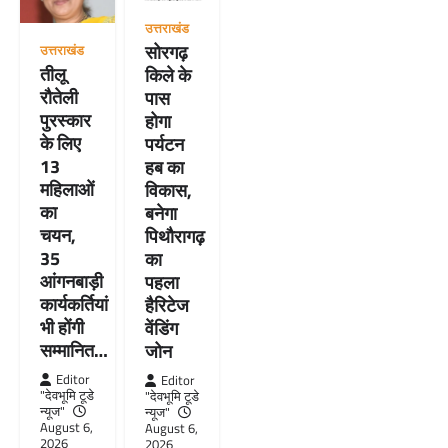
उत्तराखंड
सोरगढ़
उत्तराखंड
तीलू
किले के
रौतेली
पास
पुरस्कार
होगा
के लिए
पर्यटन
13
हब का
महिलाओं
विकास,
का
बनेगा
चयन,
पिथौरागढ़
35
का
आंगनबाड़ी
पहला
कार्यकर्तियां
हैरिटेज
भी होंगी
वेंडिंग
सम्मानित…
जोन
Editor
Editor
"देवभूमि टूडे
"देवभूमि टूडे
न्यूज"
न्यूज"
August 6,
August 6,
2026
2026