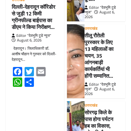
दिल्ली-देहरादून कॉरिडोर
Editor "देवभूमि टूडे
न्यूज"
August 6,
से जुड़ी 12 किमी
2026
ग्रीनफील्ड बाईपास का
डीएम ने किया निरीक्षण…
उत्तराखंड
तीलू रौतेली
Editor "देवभूमि टूडे न्यूज"
August 6, 2026
पुरस्कार के लिए
13 महिलाओं का
देहरादून। जिलाधिकारी डॉ.
आशीष चौहान ने गुरुवार को दिल्ली-
चयन, 35
देहरादून…
आंगनबाड़ी
Facebook
Twitter
Email
कार्यकर्तियां भी
होंगी सम्मानित…
WhatsApp
Share
Editor "देवभूमि टूडे
न्यूज"
August 6,
2026
उत्तराखंड
सोरगढ़ किले के
पास होगा पर्यटन
हब का विकास,