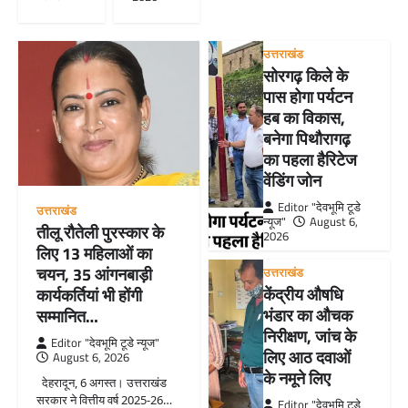
उत्तराखंड
सोरगढ़ किले के
पास होगा पर्यटन
हब का विकास,
बनेगा पिथौरागढ़
का पहला हैरिटेज
वेंडिंग जोन
Editor "देवभूमि टूडे
उत्तराखंड
न्यूज"
August 6,
तीलू रौतेली पुरस्कार के
2026
लिए 13 महिलाओं का
चयन, 35 आंगनबाड़ी
उत्तराखंड
केंद्रीय औषधि
कार्यकर्तियां भी होंगी
भंडार का औचक
सम्मानित…
निरीक्षण, जांच के
Editor "देवभूमि टूडे न्यूज"
लिए आठ दवाओं
August 6, 2026
के नमूने लिए
देहरादून, 6 अगस्त। उत्तराखंड
सरकार ने वित्तीय वर्ष 2025-26…
Editor "देवभूमि टूडे