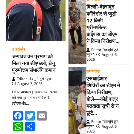
दिल्ली-देहरादून
कॉरिडोर से जुड़ी
12 किमी
ग्रीनफील्ड
बाईपास का डीएम
ने किया निरीक्षण…
उत्तराखंड
Editor "देवभूमि टूडे
न्यूज"
August 6,
चम्पावत वन प्रभाग को
2026
मिला नया डीएफओ, धेनु
पुरुषोत्तम संभालेंगे कमान
उत्तराखंड
एसआईआर
Editor "देवभूमि टूडे न्यूज"
August 7, 2026
शिविरों का डीएम ने
किया निरीक्षण,
DTN चम्पावत। चम्पावत वन प्रभाग
को नया प्रभागीय वनाधिकारी
बोले—कोई पात्र
(डीएफओ)…
मतदाता सूची से न
Facebook
Twitter
Email
छूटे…
Editor "देवभूमि टूडे
WhatsApp
Share
न्यूज"
August 6,
2026