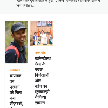
दिल्ली-देहरादून कॉरिडोर से जुड़ी 12 किमी ग्रीनफील्ड बाईपास का डीएम ने
किया निरीक्षण…
उत्तराखंड
कॉमनवेल्थ
गेम्स के
पदक
उत्तराखंड
विजेताओं
चम्पावत
और
वन
कोच का
प्रभाग
मुख्यमंत्री
को मिला
ने किया
नया
सम्मान
डीएफओ,