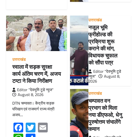
उत्तराखंड
नजूल भूमि
फ्रीहोल्ड की
प्रक्रिया शुरू
कराने की मांग,
विधायक चुफाल
उत्तराखंड
को सौंपा पत्र
स्वाला में सड़क सुरक्षा
Editor "देवभूमि टूडे
कार्य अंतिम चरण में, अजय
न्यूज"
August 8,
टम्टा ने किया निरीक्षण
2026
Editor "देवभूमि टूडे न्यूज"
उत्तराखंड
August 8, 2026
चम्पावत वन
DTN चम्पावत। केंद्रीय सड़क
प्रभाग को मिला
परिवहन एवं राजमार्ग राज्य मंत्री
नया डीएफओ, धेनु
अजय…
पुरुषोत्तम संभालेंगे
Facebook
Twitter
Email
कमान