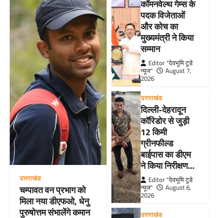
कॉमनवेल्थ गेम्स के
पदक विजेताओं
और कोच का
मुख्यमंत्री ने किया
सम्मान
Editor "देवभूमि टूडे
न्यूज"
August 7,
2026
उत्तराखंड
दिल्ली-देहरादून
कॉरिडोर से जुड़ी
12 किमी
ग्रीनफील्ड
बाईपास का डीएम
ने किया निरीक्षण…
उत्तराखंड
Editor "देवभूमि टूडे
न्यूज"
August 6,
चम्पावत वन प्रभाग को
2026
मिला नया डीएफओ, धेनु
पुरुषोत्तम संभालेंगे कमान
उत्तराखंड