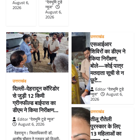
"देवभूमि टूडे
August 6,
न्यूज"
2026
August 6,
2026
उत्तराखंड
एसआईआर
शिविरों का डीएम ने
किया निरीक्षण,
बोले—कोई पात्र
मतदाता सूची से न
छूटे…
उत्तराखंड
दिल्ली-देहरादून कॉरिडोर
Editor "देवभूमि टूडे
न्यूज"
August 6,
से जुड़ी 12 किमी
2026
ग्रीनफील्ड बाईपास का
डीएम ने किया निरीक्षण…
उत्तराखंड
तीलू रौतेली
Editor "देवभूमि टूडे न्यूज"
August 6, 2026
पुरस्कार के लिए
13 महिलाओं का
देहरादून। जिलाधिकारी डॉ.
आशीष चौहान ने गुरुवार को दिल्ली-