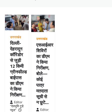
उत्तराखंड
उत्तराखंड
दिल्ली-
एसआईआर
देहरादून
शिविरों
कॉरिडोर
का डीएम
से जुड़ी
ने किया
12 किमी
निरीक्षण,
ग्रीनफील्ड
बोले—
बाईपास
कोई
का डीएम
पात्र
ने किया
मतदाता
निरीक्षण…
सूची से
न छूटे…
Editor
"देवभूमि टूडे
Editor
न्यूज"