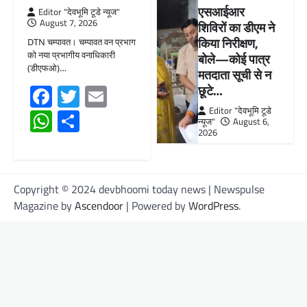
एसआईआर
Editor "देवभूमि टूडे न्यूज"
August 7, 2026
शिविरों का डीएम ने
किया निरीक्षण,
DTN चम्पावत। चम्पावत वन प्रभाग
को नया प्रभागीय वनाधिकारी
बोले—कोई पात्र
(डीएफओ)…
मतदाता सूची से न
Facebook
Twitter
Email
छूटे…
Editor "देवभूमि टूडे
WhatsApp
Share
न्यूज"
August 6,
2026
Copyright © 2024 devbhoomi today news | Newspulse
Magazine by
Ascendoor
| Powered by
WordPress
.