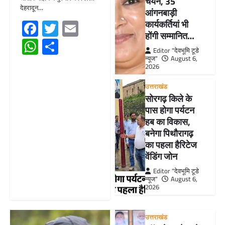
चयन, 35
देहरादून…
आंगनबाड़ी
Facebook
Twitter
Email
कार्यकर्तियां भी
होंगी सम्मानित…
WhatsApp
Share
Editor "देवभूमि टूडे
न्यूज"
August 6,
2026
उत्तराखंड
सोरगढ़ किले के
पास होगा पर्यटन
हब का विकास,
बनेगा पिथौरागढ़
का पहला हैरिटेज
वेंडिंग जोन
Editor "देवभूमि टूडे
न्यूज"
August 6,
2026
उत्तराखंड