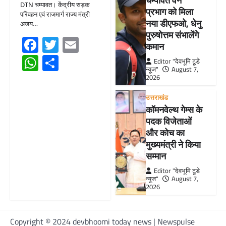
चम्पावत वन
DTN चम्पावत। केंद्रीय सड़क
प्रभाग को मिला
परिवहन एवं राजमार्ग राज्य मंत्री
नया डीएफओ, धेनु
अजय…
पुरुषोत्तम संभालेंगे
Facebook
Twitter
Email
कमान
WhatsApp
Share
Editor "देवभूमि टूडे
न्यूज"
August 7,
2026
उत्तराखंड
कॉमनवेल्थ गेम्स के
पदक विजेताओं
और कोच का
मुख्यमंत्री ने किया
सम्मान
Editor "देवभूमि टूडे
न्यूज"
August 7,
2026
Copyright © 2024 devbhoomi today news | Newspulse