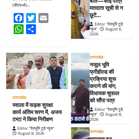
बोले—कोई पात्र
(डीएफओ)…
मतदाता सूची से न
Facebook
Twitter
Email
छूटे…
Editor "देवभूमि टूडे
WhatsApp
Share
न्यूज"
August 6,
2026
उत्तराखंड
नजूल भूमि
फ्रीहोल्ड की
प्रक्रिया शुरू
कराने की मांग,
विधायक चुफाल
उत्तराखंड
को सौंपा पत्र
स्वाला में सड़क सुरक्षा
Editor "देवभूमि टूडे
कार्य अंतिम चरण में, अजय
न्यूज"
August 8,
टम्टा ने किया निरीक्षण
2026
Editor "देवभूमि टूडे न्यूज"
उत्तराखंड
August 8, 2026