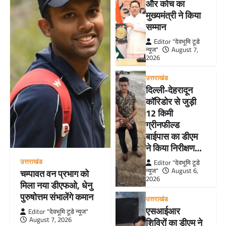
और कोच का
मुख्यमंत्री ने किया
सम्मान
Editor "देवभूमि टूडे
न्यूज"
August 7,
2026
उत्तराखंड
दिल्ली-देहरादून
कॉरिडोर से जुड़ी
12 किमी
ग्रीनफील्ड
बाईपास का डीएम
ने किया निरीक्षण…
उत्तराखंड
Editor "देवभूमि टूडे
न्यूज"
August 6,
चम्पावत वन प्रभाग को
2026
मिला नया डीएफओ, धेनु
पुरुषोत्तम संभालेंगे कमान
उत्तराखंड
एसआईआर
Editor "देवभूमि टूडे न्यूज"
August 7, 2026
शिविरों का डीएम ने