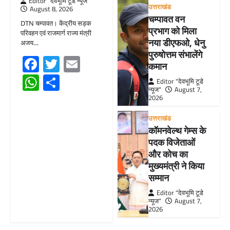
Editor "देवभूमि टूडे न्यूज"
उत्तराखंड
August 8, 2026
चम्पावत वन
DTN चम्पावत। केंद्रीय सड़क
प्रभाग को मिला
परिवहन एवं राजमार्ग राज्य मंत्री
नया डीएफओ, धेनु
अजय…
पुरुषोत्तम संभालेंगे
Facebook
Twitter
Email
कमान
WhatsApp
Share
Editor "देवभूमि टूडे
न्यूज"
August 7,
2026
उत्तराखंड
कॉमनवेल्थ गेम्स के
पदक विजेताओं
और कोच का
मुख्यमंत्री ने किया
सम्मान
Editor "देवभूमि टूडे
न्यूज"
August 7,
2026