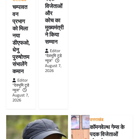
विजेताओं
चम्पावत
और
वन
कोच का
प्रभाग
मुख्यमंत्री
को मिला
ने किया
नया
सम्मान
डीएफओ,
धेनु
Editor
"देवभूमि टूडे
पुरुषोत्तम
न्यूज"
संभालेंगे
August 7,
कमान
2026
Editor
"देवभूमि टूडे
न्यूज"
August 7,
2026
उत्तराखंड
कॉमनवेल्थ गेम्स के
पदक विजेताओं