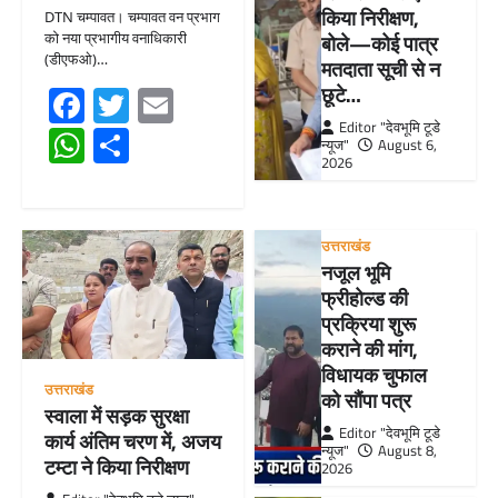
किया निरीक्षण,
DTN चम्पावत। चम्पावत वन प्रभाग
को नया प्रभागीय वनाधिकारी
बोले—कोई पात्र
(डीएफओ)…
मतदाता सूची से न
Facebook
Twitter
Email
छूटे…
Editor "देवभूमि टूडे
WhatsApp
Share
न्यूज"
August 6,
2026
उत्तराखंड
नजूल भूमि
फ्रीहोल्ड की
प्रक्रिया शुरू
कराने की मांग,
विधायक चुफाल
उत्तराखंड
को सौंपा पत्र
स्वाला में सड़क सुरक्षा
Editor "देवभूमि टूडे
कार्य अंतिम चरण में, अजय
न्यूज"
August 8,
टम्टा ने किया निरीक्षण
2026