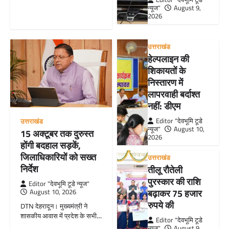
न्यूज"
August 9,
2026
उत्तराखंड
हेल्पलाइन की
शिकायतों के
निस्तारण में
लापरवाही बर्दाश्त
नहीं: डीएम
Editor "देवभूमि टूडे
उत्तराखंड
न्यूज"
August 10,
15 अक्टूबर तक दुरुस्त
2026
होंगी बदहाल सड़कें,
जिलाधिकारियों को सख्त
उत्तराखंड
निर्देश
तीलू रौतेली
पुरस्कार की राशि
Editor "देवभूमि टूडे न्यूज"
बढ़ाकर 75 हजार
August 10, 2026
रुपये की
DTN देहरादून। मुख्यमंत्री ने
शासकीय आवास में प्रदेश के सभी…
Editor "देवभूमि टूडे
न्यूज"
August 9,