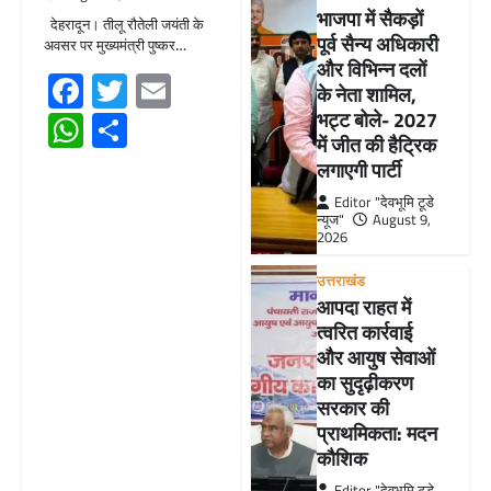
भाजपा में सैकड़ों
देहरादून। तीलू रौतेली जयंती के
पूर्व सैन्य अधिकारी
अवसर पर मुख्यमंत्री पुष्कर…
और विभिन्न दलों
Facebook
Twitter
Email
के नेता शामिल,
WhatsApp
Share
भट्ट बोले- 2027
में जीत की हैट्रिक
लगाएगी पार्टी
Editor "देवभूमि टूडे
न्यूज"
August 9,
2026
उत्तराखंड
आपदा राहत में
त्वरित कार्रवाई
और आयुष सेवाओं
का सुदृढ़ीकरण
सरकार की
प्राथमिकता: मदन
कौशिक
Editor "देवभूमि टूडे