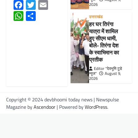
Facebook
Twitter
Email
2026
WhatsApp
Share
उत्तराखंड
हर घर तिरंगा
यात्रा में शामिल
हुए सीएम धामी,
बोले- तिरंगा देश
के स्वाभिमान का
प्रतीक
Editor "देवभूमि टूडे
न्यूज"
August 9,
2026
Copyright © 2024 devbhoomi today news | Newspulse
Magazine by
Ascendoor
| Powered by
WordPress
.