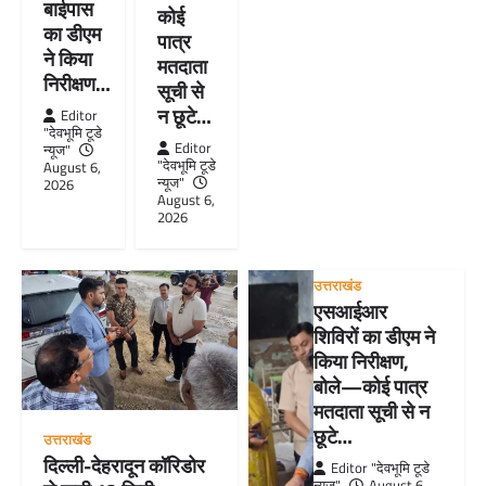
बाईपास
कोई
का डीएम
पात्र
ने किया
मतदाता
निरीक्षण…
सूची से
न छूटे…
Editor
"देवभूमि टूडे
Editor
न्यूज"
"देवभूमि टूडे
August 6,
न्यूज"
2026
August 6,
2026
उत्तराखंड
एसआईआर
शिविरों का डीएम ने
किया निरीक्षण,
बोले—कोई पात्र
मतदाता सूची से न
छूटे…
उत्तराखंड
दिल्ली-देहरादून कॉरिडोर
Editor "देवभूमि टूडे
न्यूज"
August 6,