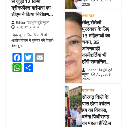
से जुड़ी 12 किमी
2026
ग्रीनफील्ड बाईपास का
डीएम ने किया निरीक्षण…
उत्तराखंड
तीलू रौतेली
Editor "देवभूमि टूडे न्यूज"
August 6, 2026
पुरस्कार के लिए
13 महिलाओं का
देहरादून। जिलाधिकारी डॉ.
आशीष चौहान ने गुरुवार को दिल्ली-
चयन, 35
देहरादून…
आंगनबाड़ी
Facebook
Twitter
Email
कार्यकर्तियां भी
होंगी सम्मानित…
WhatsApp
Share
Editor "देवभूमि टूडे
न्यूज"
August 6,
2026
उत्तराखंड
सोरगढ़ किले के
पास होगा पर्यटन
हब का विकास,
बनेगा पिथौरागढ़
का पहला हैरिटेज