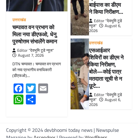
बाईपास का डीएम
ने किया निरीक्षण…
उत्तराखंड
Editor "देवभूमि टूडे
न्यूज"
August 6,
चम्पावत वन प्रभाग को
2026
मिला नया डीएफओ, धेनु
पुरुषोत्तम संभालेंगे कमान
उत्तराखंड
एसआईआर
Editor "देवभूमि टूडे न्यूज"
August 7, 2026
शिविरों का डीएम ने
किया निरीक्षण,
DTN चम्पावत। चम्पावत वन प्रभाग
को नया प्रभागीय वनाधिकारी
बोले—कोई पात्र
(डीएफओ)…
मतदाता सूची से न
Facebook
Twitter
Email
छूटे…
Editor "देवभूमि टूडे
WhatsApp
Share
न्यूज"
August 6,
2026
Copyright © 2024 devbhoomi today news | Newspulse
Magazine by
Ascendoor
| Powered by
WordPress
.