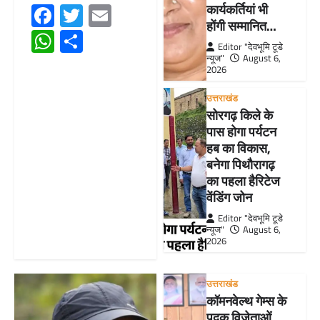
Facebook
Twitter
Email
कार्यकर्तियां भी
होंगी सम्मानित…
WhatsApp
Share
Editor "देवभूमि टूडे
न्यूज"
August 6,
2026
उत्तराखंड
सोरगढ़ किले के
पास होगा पर्यटन
हब का विकास,
बनेगा पिथौरागढ़
का पहला हैरिटेज
वेंडिंग जोन
Editor "देवभूमि टूडे
न्यूज"
August 6,
2026
उत्तराखंड
कॉमनवेल्थ गेम्स के
पदक विजेताओं