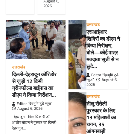
August 6,
2026
उत्तराखंड
एसआईआर
शिविरों का डीएम ने
किया निरीक्षण,
बोले—कोई पात्र
मतदाता सूची से न
छूटे…
उत्तराखंड
दिल्ली-देहरादून कॉरिडोर
Editor "देवभूमि टूडे
न्यूज"
August 6,
से जुड़ी 12 किमी
2026
ग्रीनफील्ड बाईपास का
डीएम ने किया निरीक्षण…
उत्तराखंड
तीलू रौतेली
Editor "देवभूमि टूडे न्यूज"
August 6, 2026
पुरस्कार के लिए
13 महिलाओं का
देहरादून। जिलाधिकारी डॉ.
आशीष चौहान ने गुरुवार को दिल्ली-
चयन, 35
देहरादून…
आंगनबाड़ी