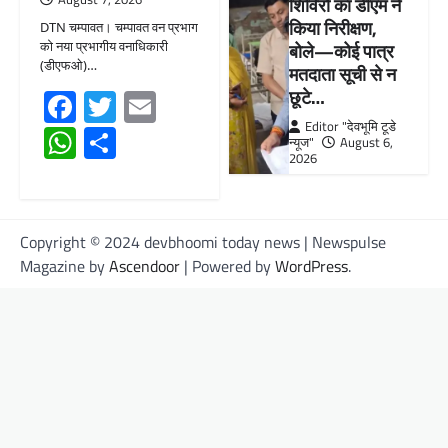
शिविरों का डीएम ने
किया निरीक्षण,
DTN चम्पावत। चम्पावत वन प्रभाग
को नया प्रभागीय वनाधिकारी
बोले—कोई पात्र
(डीएफओ)…
मतदाता सूची से न
Facebook
Twitter
Email
छूटे…
Editor "देवभूमि टूडे
WhatsApp
Share
न्यूज"
August 6,
2026
Copyright © 2024 devbhoomi today news | Newspulse
Magazine by
Ascendoor
| Powered by
WordPress
.