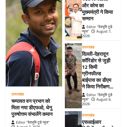
और कोच का
मुख्यमंत्री ने किया
सम्मान
Editor "देवभूमि टूडे
न्यूज"
August 7,
2026
उत्तराखंड
दिल्ली-देहरादून
कॉरिडोर से जुड़ी
12 किमी
ग्रीनफील्ड
बाईपास का डीएम
ने किया निरीक्षण…
उत्तराखंड
Editor "देवभूमि टूडे
न्यूज"
August 6,
चम्पावत वन प्रभाग को
2026
मिला नया डीएफओ, धेनु
पुरुषोत्तम संभालेंगे कमान
उत्तराखंड
एसआईआर
Editor "देवभूमि टूडे न्यूज"
August 7, 2026