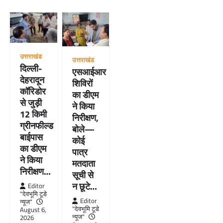
उत्तराखंड
उत्तराखंड
दिल्ली-
एसआईआर
देहरादून
शिविरों
कॉरिडोर
का डीएम
से जुड़ी
ने किया
12 किमी
निरीक्षण,
ग्रीनफील्ड
बोले—
बाईपास
कोई
का डीएम
पात्र
ने किया
मतदाता
निरीक्षण…
सूची से
न छूटे…
Editor
"देवभूमि टूडे
Editor
न्यूज"
"देवभूमि टूडे
August 6,
न्यूज"
2026