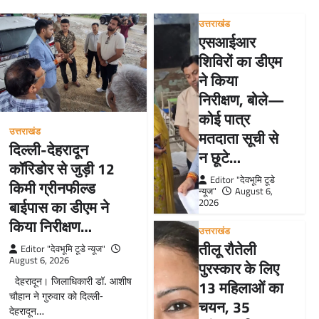
उत्तराखंड
एसआईआर
शिविरों का डीएम
ने किया
निरीक्षण, बोले—
कोई पात्र
उत्तराखंड
मतदाता सूची से
दिल्ली-देहरादून
न छूटे…
कॉरिडोर से जुड़ी 12
Editor "देवभूमि टूडे
किमी ग्रीनफील्ड
न्यूज"
August 6,
बाईपास का डीएम ने
2026
किया निरीक्षण…
उत्तराखंड
तीलू रौतेली
Editor "देवभूमि टूडे न्यूज"
August 6, 2026
पुरस्कार के लिए
देहरादून। जिलाधिकारी डॉ. आशीष
13 महिलाओं का
चौहान ने गुरुवार को दिल्ली-
चयन, 35
देहरादून…