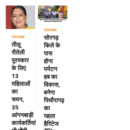
उत्तराखंड
सोरगढ़
उत्तराखंड
तीलू
किले के
रौतेली
पास
पुरस्कार
होगा
के लिए
पर्यटन
13
हब का
महिलाओं
विकास,
का
बनेगा
चयन,
पिथौरागढ़
35
का
आंगनबाड़ी
पहला
कार्यकर्तियां
हैरिटेज