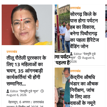
उत्तराखंड
सोरगढ़ किले के
पास होगा पर्यटन
हब का विकास,
बनेगा पिथौरागढ़
का पहला हैरिटेज
वेंडिंग जोन
उत्तराखंड
Editor "देवभूमि टूडे
तीलू रौतेली पुरस्कार के
न्यूज"
August 6,
2026
लिए 13 महिलाओं का
चयन, 35 आंगनबाड़ी
उत्तराखंड
कार्यकर्तियां भी होंगी
केंद्रीय औषधि
सम्मानित…
भंडार का औचक
निरीक्षण, जांच
Editor "देवभूमि टूडे न्यूज"
August 6, 2026
के लिए आठ
दवाओं के नमूने
देहरादून, 6 अगस्त। उत्तराखंड
सरकार ने वित्तीय वर्ष 2025-26…