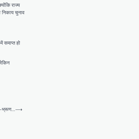
योंकि राज्य
े निकाय चुनाव
ं समाप्त हो
 लेकिन
नव-भ्रूण…
⟶