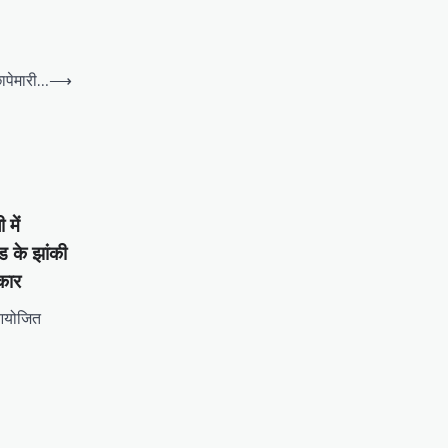
छापेमारी…
⟶
 में
्ड के झांकी
्कार
ं आयोजित
tsApp
hare