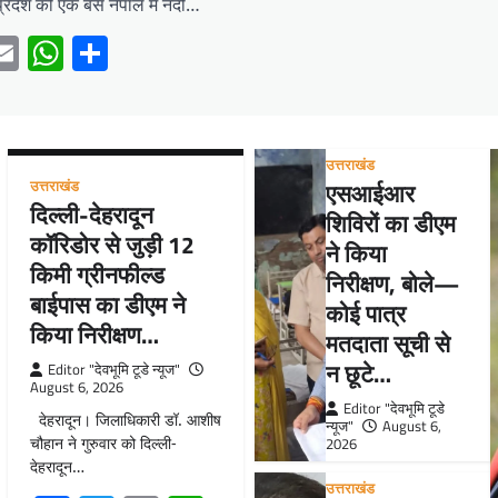
प्रदेश की एक बस नेपाल में नदी…
ebook
witter
Email
WhatsApp
Share
उत्तराखंड
उत्तराखंड
एसआईआर
दिल्ली-देहरादून
शिविरों का डीएम
कॉरिडोर से जुड़ी 12
ने किया
किमी ग्रीनफील्ड
निरीक्षण, बोले—
बाईपास का डीएम ने
कोई पात्र
किया निरीक्षण…
मतदाता सूची से
न छूटे…
Editor "देवभूमि टूडे न्यूज"
August 6, 2026
Editor "देवभूमि टूडे
देहरादून। जिलाधिकारी डॉ. आशीष
न्यूज"
August 6,
चौहान ने गुरुवार को दिल्ली-
2026
देहरादून…
उत्तराखंड