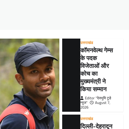
उत्तराखंड
कॉमनवेल्थ गेम्स
के पदक
विजेताओं और
कोच का
मुख्यमंत्री ने
किया सम्मान
Editor "देवभूमि टूडे
न्यूज"
August 7,
2026
उत्तराखंड
दिल्ली-देहरादून