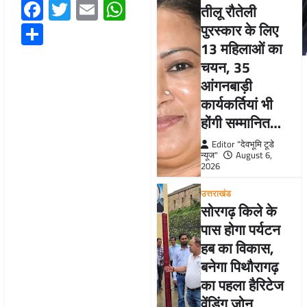
Facebook
Twitter
Email
WhatsApp
तीलू रौतेली
Share
पुरस्कार के लिए
13 महिलाओं का
चयन, 35
आंगनबाड़ी
कार्यकर्तियां भी
होंगी सम्मानित…
Editor "देवभूमि टूडे
न्यूज"
August 6,
2026
उत्तराखंड
सोरगढ़ किले के
पास होगा पर्यटन
हब का विकास,
बनेगा पिथौरागढ़
का पहला हैरिटेज
वेंडिंग जोन