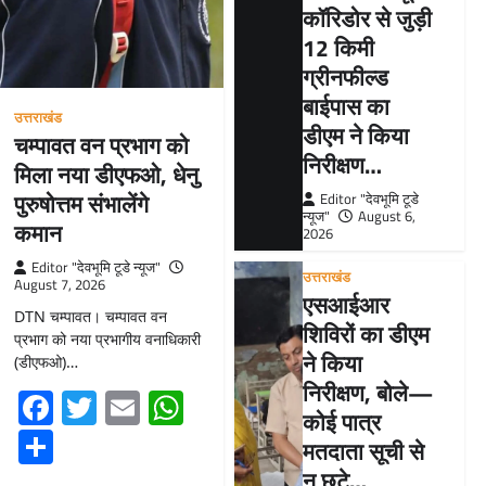
कॉरिडोर से जुड़ी
12 किमी
ग्रीनफील्ड
बाईपास का
उत्तराखंड
डीएम ने किया
चम्पावत वन प्रभाग को
निरीक्षण…
मिला नया डीएफओ, धेनु
पुरुषोत्तम संभालेंगे
Editor "देवभूमि टूडे
न्यूज"
August 6,
कमान
2026
Editor "देवभूमि टूडे न्यूज"
उत्तराखंड
August 7, 2026
एसआईआर
DTN चम्पावत। चम्पावत वन
शिविरों का डीएम
प्रभाग को नया प्रभागीय वनाधिकारी
ने किया
(डीएफओ)…
निरीक्षण, बोले—
Facebook
Twitter
Email
WhatsApp
कोई पात्र
Share
मतदाता सूची से
न छूटे…