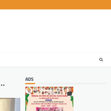
ADS
ई…