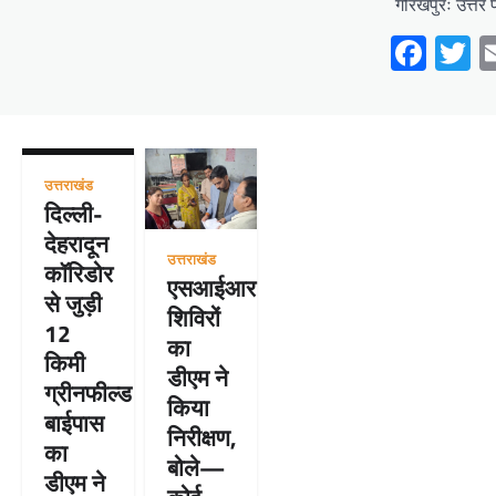
गोरखपुरः उत्तर 
Fac
T
उत्तराखंड
दिल्ली-
देहरादून
उत्तराखंड
कॉरिडोर
एसआईआर
से जुड़ी
शिविरों
12
का
किमी
डीएम ने
ग्रीनफील्ड
किया
बाईपास
निरीक्षण,
का
बोले—
डीएम ने